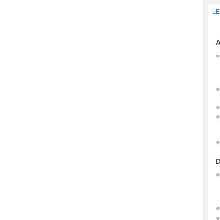
LE
A
D