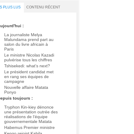
S PLUS LUS
CONTENU RÉCENT
ujourd'hui :
La journaliste Melya
Malundama prend part au
salon du livre africain à
Paris
Le ministre Nicolas Kazadi
pulvérise tous les chiffres
Tshisekedi: what’s next?
Le président candidat met
en rang ses équipes de
campagne
Nouvelle affaire Matata
Ponyo
epuis toujours :
Tryphon Kin-kiey dénonce
une présentation outrée des
réalisations de l’équipe
gouvernementale Matata
Habemus Premier ministre
Kengo rejoint Kabila