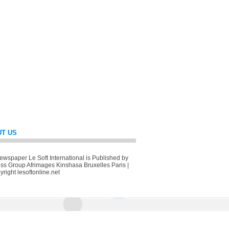
T US
wspaper Le Soft International is Published by
ss Group Afrimages Kinshasa Bruxelles Paris |
right lesoftonline.net