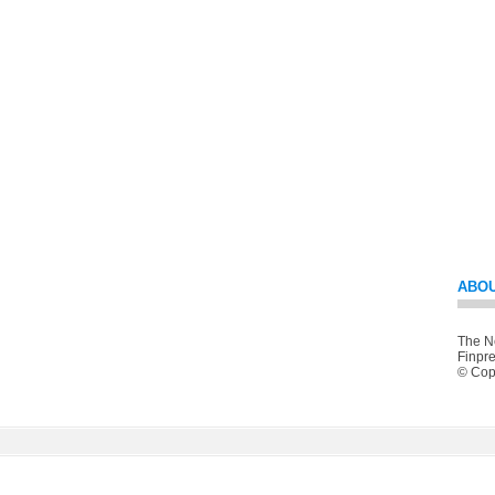
ABOU
The Ne
Finpre
© Copy