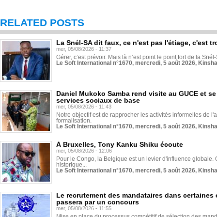
RELATED POSTS
La Snél-SA dit faux, ce n'est pas l'étiage, c'est
mer, 05/08/2026 - 11:37
Gérer, c’est prévoir. Mais là n’est point le point fort de la Sn
Le Soft International n°1670, mercredi, 5 août 2026, Kinsh
Daniel Mukoko Samba rend visite au GUCE et se
services sociaux de base
mer, 05/08/2026 - 11:43
Notre objectif est de rapprocher les activités informelles de l'
formalisation.
Le Soft International n°1670, mercredi, 5 août 2026, Kinsh
À Bruxelles, Tony Kanku Shiku écoute
mer, 05/08/2026 - 12:06
Pour le Congo, la Belgique est un levier d'influence globale. O
historique...
Le Soft International n°1670, mercredi, 5 août 2026, Kinsh
Le recrutement des mandataires dans certaines 
passera par un concours
mer, 05/08/2026 - 11:55
Mise en place du processus compétitif de sélection des manda