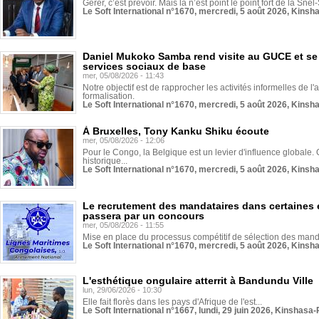
Gérer, c’est prévoir. Mais là n’est point le point fort de la Sn
Le Soft International n°1670, mercredi, 5 août 2026, Kinsh
Daniel Mukoko Samba rend visite au GUCE et se
services sociaux de base
mer, 05/08/2026 - 11:43
Notre objectif est de rapprocher les activités informelles de l'
formalisation.
Le Soft International n°1670, mercredi, 5 août 2026, Kinsh
À Bruxelles, Tony Kanku Shiku écoute
mer, 05/08/2026 - 12:06
Pour le Congo, la Belgique est un levier d'influence globale. O
historique...
Le Soft International n°1670, mercredi, 5 août 2026, Kinsh
Le recrutement des mandataires dans certaines 
passera par un concours
mer, 05/08/2026 - 11:55
Mise en place du processus compétitif de sélection des manda
Le Soft International n°1670, mercredi, 5 août 2026, Kinsh
L'esthétique ongulaire atterrit à Bandundu Ville
lun, 29/06/2026 - 10:30
Elle fait florès dans les pays d'Afrique de l'est...
Le Soft International n°1667, lundi, 29 juin 2026, Kinshasa-