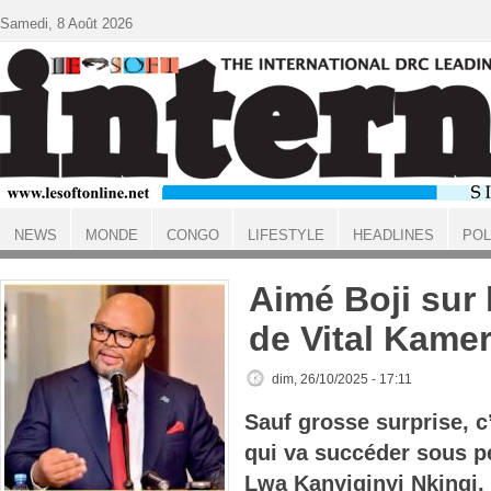
Aller au contenu principal
Samedi, 8 Août 2026
NEWS
MONDE
CONGO
LIFESTYLE
HEADLINES
POL
ACCUEIL
Aimé Boji sur
de Vital Kame
dim, 26/10/2025 - 17:11
Sauf grosse surprise, c
qui va succéder sous p
Lwa
Kanyiginyi
Nkingi
.