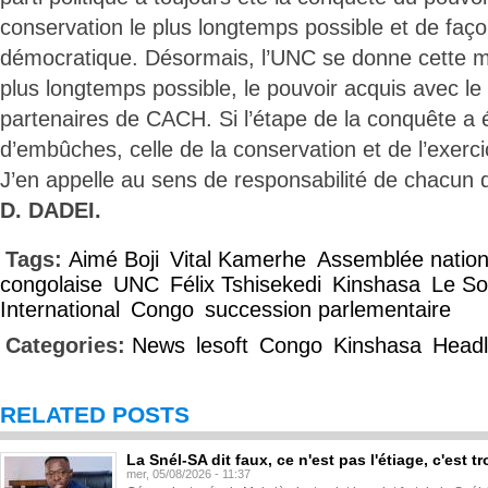
conservation le plus longtemps possible et de faço
démocratique. Désormais, l’UNC se donne cette mi
plus longtemps possible, le pouvoir acquis avec l
partenaires de CACH. Si l’étape de la conquête a
d’embûches, celle de la conservation et de l’exerci
J’en appelle au sens de responsabilité de chacun 
D. DADEI.
Tags:
Aimé Boji
Vital Kamerhe
Assemblée natio
congolaise
UNC
Félix Tshisekedi
Kinshasa
Le So
International
Congo
succession parlementaire
Categories:
News
lesoft
Congo
Kinshasa
Headl
RELATED POSTS
La Snél-SA dit faux, ce n'est pas l'étiage, c'est
mer, 05/08/2026 - 11:37