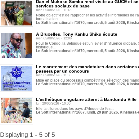
Daniel Mukoko Samba rend visite au GUCE et se
services sociaux de base
mer, 05/08/2026 - 11:43
Notre objectif est de rapprocher les activités informelles de l'
formalisation.
Le Soft International n°1670, mercredi, 5 août 2026, Kinsh
À Bruxelles, Tony Kanku Shiku écoute
mer, 05/08/2026 - 12:06
Pour le Congo, la Belgique est un levier d'influence globale. O
historique...
Le Soft International n°1670, mercredi, 5 août 2026, Kinsh
Le recrutement des mandataires dans certaines 
passera par un concours
mer, 05/08/2026 - 11:55
Mise en place du processus compétitif de sélection des manda
Le Soft International n°1670, mercredi, 5 août 2026, Kinsh
L'esthétique ongulaire atterrit à Bandundu Ville
lun, 29/06/2026 - 10:30
Elle fait florès dans les pays d'Afrique de l'est...
Le Soft International n°1667, lundi, 29 juin 2026, Kinshasa-
Displaying 1 - 5 of 5