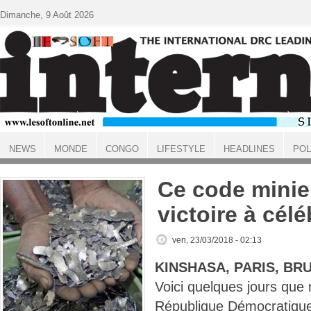
Aller au contenu principal
Dimanche, 9 Août 2026
NEWS
MONDE
CONGO
LIFESTYLE
HEADLINES
POL
ACCUEIL
Ce code minier
victoire à célé
ven, 23/03/2018 - 02:13
KINSHASA, PARIS, BR
Voici quelques jours que 
République Démocratiqu