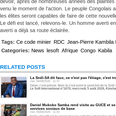
devoir, après de nombreuses années des plaintes e
venu le moment de l’action. Le peuple Congolais a
les élites seront capables de faire de cette nouvel
Le défi est lancé, relevons-le. Un homme averti e
averti a déjà sa route éclairée.
Tags:
Ce code minier
RDC
Jean-Pierre Kambil
Categories:
News
lesoft
Afrique
Congo
Kabila
RELATED POSTS
La Snél-SA dit faux, ce n'est pas l'étiage, c'est
mer, 05/08/2026 - 11:37
Gérer, c’est prévoir. Mais là n’est point le point fort de la Sn
Le Soft International n°1670, mercredi, 5 août 2026, Kinsh
Daniel Mukoko Samba rend visite au GUCE et se
services sociaux de base
mer, 05/08/2026 - 11:43