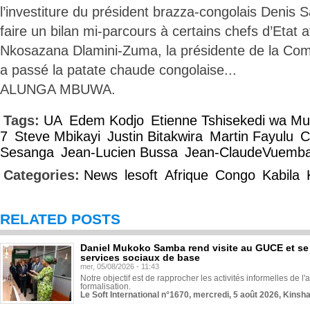
l’investiture du président brazza-congolais Denis
faire un bilan mi-parcours à certains chefs d’Etat 
Nkosazana Dlamini-Zuma, la présidente de la Comm
a passé la patate chaude congolaise...
ALUNGA MBUWA.
Tags:
UA
Edem Kodjo
Etienne Tshisekedi wa M
7
Steve Mbikayi
Justin Bitakwira
Martin Fayulu
C
Sesanga
Jean-Lucien Bussa
Jean-ClaudeVuemb
Categories:
News
lesoft
Afrique
Congo
Kabila
RELATED POSTS
Daniel Mukoko Samba rend visite au GUCE et se
services sociaux de base
mer, 05/08/2026 - 11:43
Notre objectif est de rapprocher les activités informelles de l'
formalisation.
Le Soft International n°1670, mercredi, 5 août 2026, Kinsh