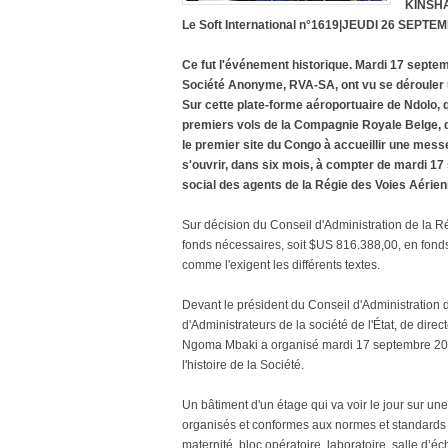
KINSHA
Le Soft International n°1619|JEUDI 26 SEPTE
Ce fut l'événement historique. Mardi 17 septe
Société Anonyme, RVA-SA, ont vu se dérouler u
Sur cette plate-forme aéroportuaire de Ndolo, qu
premiers vols de la Compagnie Royale Belge, qu
le premier site du Congo à accueillir une mess
s'ouvrir, dans six mois, à compter de mardi 17
social des agents de la Régie des Voies Aéri
Sur décision du Conseil d'Administration de la R
fonds nécessaires, soit $US 816.388,00, en fonds
comme l'exigent les différents textes.
Devant le président du Conseil d'Administration
d'Administrateurs de la société de l'État, de dir
Ngoma Mbaki a organisé mardi 17 septembre 202
l'histoire de la Société.
Un bâtiment d'un étage qui va voir le jour sur un
organisés et conformes aux normes et standards 
maternité, bloc opératoire, laboratoire, salle d’é