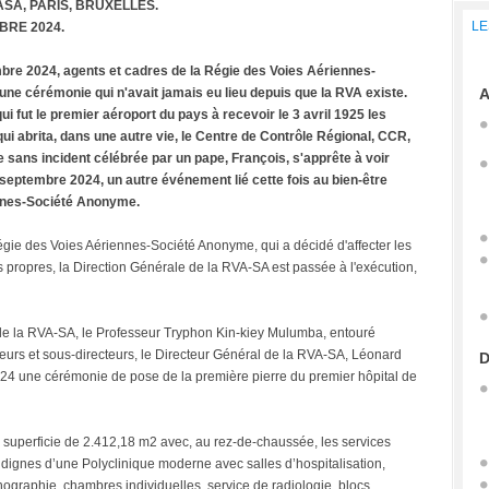
SA, PARIS, BRUXELLES.
LE
MBRE 2024.
mbre 2024, agents et cadres de la Régie des Voies Aériennes-
ne cérémonie qui n'avait jamais eu lieu depuis que la RVA existe.
A
i fut le premier aéroport du pays à recevoir le 3 avril 1925 les
i abrita, dans une autre vie, le Centre de Contrôle Régional, CCR,
e sans incident célébrée par un pape, François, s'apprête à voir
 septembre 2024, un autre événement lié cette fois au bien-être
ennes-Société Anonyme.
égie des Voies Aériennes-Société Anonyme, qui a décidé d'affecter les
 propres, la Direction Générale de la RVA-SA est passée à l'exécution,
 de la RVA-SA, le Professeur Tryphon Kin-kiey Mulumba, entouré
ecteurs et sous-directeurs, le Directeur Général de la RVA-SA, Léonard
D
4 une cérémonie de pose de la première pierre du premier hôpital de
e superficie de 2.412,18 m2 avec, au rez-de-chaussée, les services
dignes d’une Polyclinique moderne avec salles d’hospitalisation,
chographie, chambres individuelles, service de radiologie, blocs