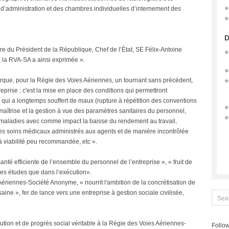
s d’administration et des chambres individuelles d’internement des
D
e du Président de la République, Chef de l’État, SE Félix-Antoine
 la RVA-SA a ainsi exprimée ».
arque, pour la Régie des Voies Aériennes, un tournant sans précédent,
eprise ; c'est la mise en place des conditions qui permettront
 qui a longtemps souffert de maux (rupture à répétition des conventions
maîtrise et la gestion à vue des paramètres sanitaires du personnel,
 maladies avec comme impact la baisse du rendement au travail,
s soins médicaux administrés aux agents et de manière incontrôlée
à viabilité peu recommandée, etc ».
anté efficiente de l’ensemble du personnel de l’entreprise », « fruit de
 les études que dans l’exécution».
ériennes-Société Anonyme, « nourrit l'ambition de la concrétisation de
é saine », fer de lance vers une entreprise à gestion sociale civilisée,
ution et de progrès social véritable à la Régie des Voies Aériennes-
Follow