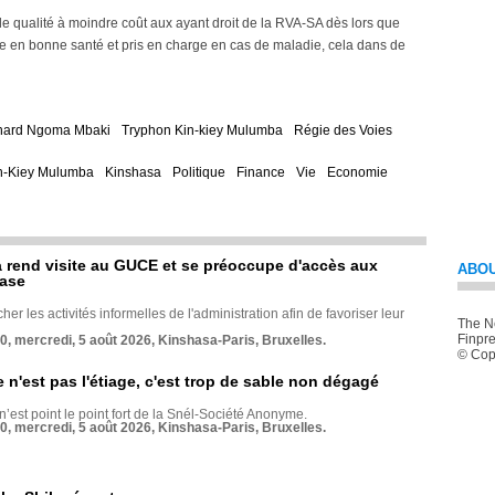
 de qualité à moindre coût aux ayant droit de la RVA-SA dès lors que
être en bonne santé et pris en charge en cas de maladie, cela dans de
nard Ngoma Mbaki
Tryphon Kin-kiey Mulumba
Régie des Voies
n-Kiey Mulumba
Kinshasa
Politique
Finance
Vie
Economie
rend visite au GUCE et se préoccupe d'accès aux
ABOU
base
her les activités informelles de l'administration afin de favoriser leur
The Ne
Finpre
70, mercredi, 5 août 2026, Kinshasa-Paris, Bruxelles.
© Copy
e n'est pas l'étiage, c'est trop de sable non dégagé
 n’est point le point fort de la Snél-Société Anonyme.
70, mercredi, 5 août 2026, Kinshasa-Paris, Bruxelles.