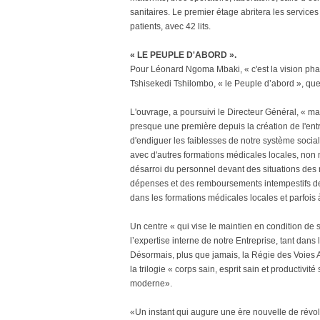
sanitaires. Le premier étage abritera les service
patients, avec 42 lits.
« LE PEUPLE D'ABORD ».
Pour Léonard Ngoma Mbaki, « c'est la vision phar
Tshisekedi Tshilombo, « le Peuple d’abord », que
L'ouvrage, a poursuivi le Directeur Général, « m
presque une première depuis la création de l'entr
d'endiguer les faiblesses de notre système social
avec d'autres formations médicales locales, non 
désarroi du personnel devant des situations des
dépenses et des remboursements intempestifs de
dans les formations médicales locales et parfois 
Un centre « qui vise le maintien en condition de s
l’expertise interne de notre Entreprise, tant dans
Désormais, plus que jamais, la Régie des Voies A
la trilogie « corps sain, esprit sain et productivit
moderne».
«Un instant qui augure une ère nouvelle de révol