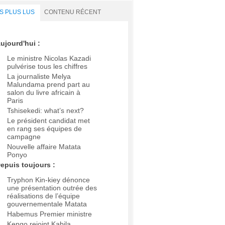
S PLUS LUS
CONTENU RÉCENT
ujourd'hui :
Le ministre Nicolas Kazadi
pulvérise tous les chiffres
La journaliste Melya
Malundama prend part au
salon du livre africain à
Paris
Tshisekedi: what’s next?
Le président candidat met
en rang ses équipes de
campagne
Nouvelle affaire Matata
Ponyo
epuis toujours :
Tryphon Kin-kiey dénonce
une présentation outrée des
réalisations de l’équipe
gouvernementale Matata
Habemus Premier ministre
Kengo rejoint Kabila