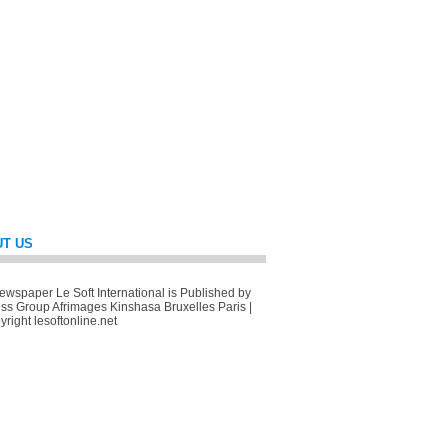
T US
wspaper Le Soft International is Published by
ss Group Afrimages Kinshasa Bruxelles Paris |
right lesoftonline.net