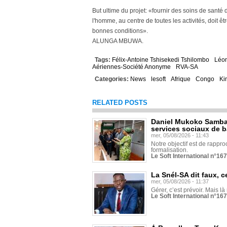
But ultime du projet: «fournir des soins de santé
l'homme, au centre de toutes les activités, doit 
bonnes conditions».
ALUNGA MBUWA.
Tags:
Félix-Antoine Tshisekedi Tshilombo
Léo
Aériennes-Société Anonyme
RVA-SA
Categories:
News
lesoft
Afrique
Congo
Ki
RELATED POSTS
Daniel Mukoko Samba 
services sociaux de 
mer, 05/08/2026 - 11:43
Notre objectif est de rapproc
formalisation.
Le Soft International n°16
La Snél-SA dit faux, c
mer, 05/08/2026 - 11:37
Gérer, c’est prévoir. Mais là
Le Soft International n°16