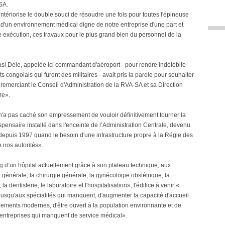
SA.
ériorise le double souci de résoudre une fois pour toutes l'épineuse
 d'un environnement médical digne de notre entreprise d'une part et
ie exécution, ces travaux pour le plus grand bien du personnel de la
si Dele, appelée ici commandant d'aéroport - pour rendre indélébile
s congolais qui furent des militaires - avait pris la parole pour souhaiter
remerciant le Conseil d'Administration de la RVA-SA et sa Direction
re».
n'a pas caché son empressement de vouloir définitivement tourner la
spensaire installé dans l'enceinte de l’Administration Centrale, devenu
depuis 1997 quand le besoin d'une infrastructure propre à la Régie des
 nos autorités».
ng d’un hôpital actuellement grâce à son plateau technique, aux
 générale, la chirurgie générale, la gynécologie obstétrique, la
 la dentisterie, le laboratoire et l'hospitalisation», l'édifice à venir «
s jusqu'aux spécialités qui manquent, d'augmenter la capacité d'accueil
uipements modernes, d'être ouvert à la population environnante et de
 entreprises qui manquent de service médical».