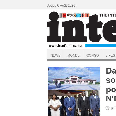
Aller au contenu principal
Jeudi, 6 Août 2026
NEWS
MONDE
CONGO
LIFES
ACCUEIL
Da
so
po
N'
jeu