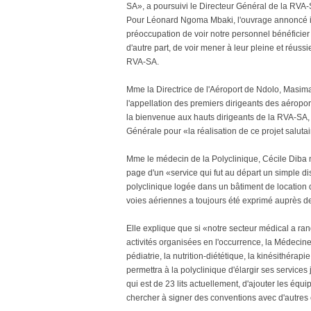
SA», a poursuivi le Directeur Général de la RVA-
Pour Léonard Ngoma Mbaki, l'ouvrage annoncé int
préoccupation de voir notre personnel bénéficier
d'autre part, de voir mener à leur pleine et réuss
RVA-SA.
Mme la Directrice de l'Aéroport de Ndolo, Masima
l'appellation des premiers dirigeants des aéroport
la bienvenue aux hauts dirigeants de la RVA-SA, 
Générale pour «la réalisation de ce projet salutai
Mme le médecin de la Polyclinique, Cécile Diba 
page d'un «service qui fut au départ un simple di
polyclinique logée dans un bâtiment de location 
voies aériennes a toujours été exprimé auprès de
Elle explique que si «notre secteur médical a ra
activités organisées en l'occurrence, la Médecine
pédiatrie, la nutrition-diététique, la kinésithérapie,
permettra à la polyclinique d'élargir ses service
qui est de 23 lits actuellement, d'ajouter les éq
chercher à signer des conventions avec d'autres