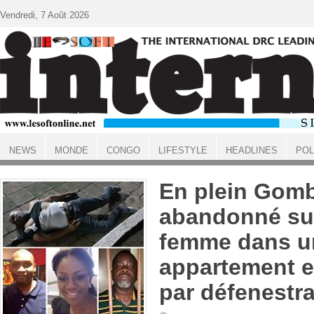
Aller au contenu principal
Vendredi, 7 Août 2026
NEWS
MONDE
CONGO
LIFESTYLE
HEADLINES
POL
ACCUEIL
En plein Gomb
abandonné su
femme dans u
appartement e
par défenestra