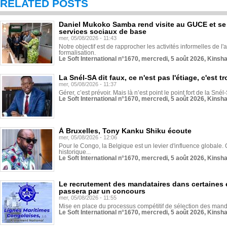
RELATED POSTS
Daniel Mukoko Samba rend visite au GUCE et se
services sociaux de base
mer, 05/08/2026 - 11:43
Notre objectif est de rapprocher les activités informelles de l'
formalisation.
Le Soft International n°1670, mercredi, 5 août 2026, Kinsh
La Snél-SA dit faux, ce n'est pas l'étiage, c'est
mer, 05/08/2026 - 11:37
Gérer, c’est prévoir. Mais là n’est point le point fort de la Sn
Le Soft International n°1670, mercredi, 5 août 2026, Kinsh
À Bruxelles, Tony Kanku Shiku écoute
mer, 05/08/2026 - 12:06
Pour le Congo, la Belgique est un levier d'influence globale. O
historique...
Le Soft International n°1670, mercredi, 5 août 2026, Kinsh
Le recrutement des mandataires dans certaines 
passera par un concours
mer, 05/08/2026 - 11:55
Mise en place du processus compétitif de sélection des manda
Le Soft International n°1670, mercredi, 5 août 2026, Kinsh