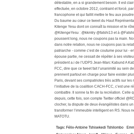
détestable, en a si grandement besoin. Il est clai
effectuée, en octobre 2012, contraint et forcé,
francophone et qui faillit mettre le feu aux poudr
Du baume au cœur ce tweet du Haut Représentan
Kitenge Yesu dont on connaît la mission et le rôl
@KitengeYesu : @kkmtry @fatshi13 et à @FatshiN
poussent long, nous ne coupons pas la main. N
dans notre relation, nous ne coupons pas la re
patriarche - comme c’est de coutume pour lui - e
épouse partie, ne cessait de répéter à ses visit
président a.i de l’UDPS Jean-Marc Kabund A Kab
FCC, dire que ce tweet fait l’unanimité au sein de
prennent partout en charge pour faire exister pl
Paris, devant ses compatriotes très actifs sur le
l’initiative de la coalition CACH-FCC, c’est une r
combattre. Il sonne la fin de la recréation. Cell
depuis, cette fois, son compte Twitter officiel @RDC
clocher, la dispute de deux évangélistes dans un b
transformer l’immeuble intelligent en RS. Nous
MATOTU.
Tags:
Félix-Antoine Tshisekedi Tshilombo
Emm