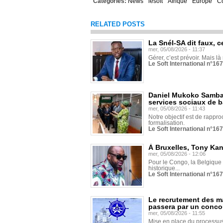
Categories:
News
lesoft
Afrique
Europe
C
RELATED POSTS
La Snél-SA dit faux, c
mer, 05/08/2026 - 11:37
Gérer, c’est prévoir. Mais là
Le Soft International n°16
Daniel Mukoko Samba 
services sociaux de 
mer, 05/08/2026 - 11:43
Notre objectif est de rapproc
formalisation.
Le Soft International n°16
À Bruxelles, Tony Ka
mer, 05/08/2026 - 12:06
Pour le Congo, la Belgique e
historique...
Le Soft International n°16
Le recrutement des m
passera par un conco
mer, 05/08/2026 - 11:55
Mise en place du processus 