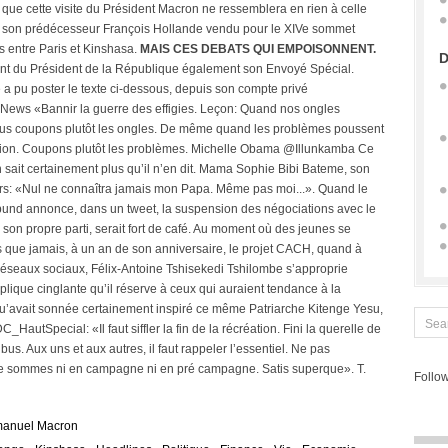
r que cette visite du Président Macron ne ressemblera en rien à celle
 par son prédécesseur François Hollande vendu pour le XIVe sommet
es entre Paris et Kinshasa.
MAIS CES DEBATS QUI EMPOISONNENT.
D
t du Président de la République également son Envoyé Spécial.
e a pu poster le texte ci-dessous, depuis son compte privé
ews «Bannir la guerre des effigies. Leçon: Quand nos ongles
ous coupons plutôt les ongles. De même quand les problèmes poussent
lation. Coupons plutôt les problèmes. Michelle Obama @Illunkamba Ce
n sait certainement plus qu’il n’en dit. Mama Sophie Bibi Bateme, son
eurs: «Nul ne connaîtra jamais mon Papa. Même pas moi...». Quand le
und annonce, dans un tweet, la suspension des négociations avec le
 son propre parti, serait fort de café. Au moment où des jeunes se
us que jamais, à un an de son anniversaire, le projet CACH, quand à
s réseaux sociaux, Félix-Antoine Tshisekedi Tshilombe s’approprie
éplique cinglante qu’il réserve à ceux qui auraient tendance à la
e qu’avait sonnée certainement inspiré ce même Patriarche Kitenge Yesu,
_HautSpecial: «Il faut siffler la fin de la récréation. Fini la querelle de
us. Aux uns et aux autres, il faut rappeler l’essentiel. Ne pas
 ne sommes ni en campagne ni en pré campagne. Satis superque». T.
Follow
anuel Macron