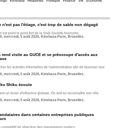
ongo
Kinshasa
Headlines
Politique
Finance
Vie
Economie
e n'est pas l'étiage, c'est trop de sable non dégagé
 n’est point le point fort de la Snél-Société Anonyme.
70, mercredi, 5 août 2026, Kinshasa-Paris, Bruxelles.
rend visite au GUCE et se préoccupe d'accès aux
base
her les activités informelles de l'administration afin de favoriser leur
70, mercredi, 5 août 2026, Kinshasa-Paris, Bruxelles.
nku Shiku écoute
st un levier d'influence globale. On doit lui reconnaître son rôle
70, mercredi, 5 août 2026, Kinshasa-Paris, Bruxelles.
andataires dans certaines entreprises publiques
urs
compétitif de sélection des mandataires publics.