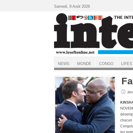
Aller au contenu principal
Samedi, 8 Août 2026
NEWS
MONDE
CONGO
LIFES
ACCUEIL
Fa
jeu
KINSHA
NOVEMBR
désempa
chacun m
Congolai
les mot