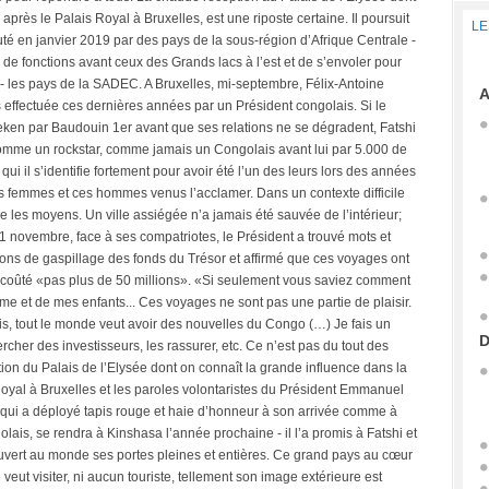
après le Palais Royal à Bruxelles, est une riposte certaine. Il poursuit
LE
 en janvier 2019 par des pays de la sous-région d’Afrique Centrale -
de fonctions avant ceux des Grands lacs à l’est et de s’envoler pour
 - les pays de la SADEC. A Bruxelles, mi-septembre, Félix-Antoine
A
s effectuée ces dernières années par un Président congolais. Si le
eken par Baudouin 1er avant que ses relations ne se dégradent, Fatshi
omme un rockstar, comme jamais un Congolais avant lui par 5.000 de
qui il s’identifie fortement pour avoir été l’un des leurs lors des années
ces femmes et ces hommes venus l’acclamer. Dans un contexte difficile
ie les moyens. Un ville assiégée n’a jamais été sauvée de l’intérieur;
i 11 novembre, face à ses compatriotes, le Président a trouvé mots et
tions de gaspillage des fonds du Trésor et affirmé que ces voyages ont
t coûté «pas plus de 50 millions». «Si seulement vous saviez comment
mme et de mes enfants... Ces voyages ne sont pas une partie de plaisir.
s, tout le monde veut avoir des nouvelles du Congo (…) Je fais un
D
cher des investisseurs, les rassurer, etc. Ce n’est pas du tout des
ion du Palais de l’Elysée dont on connaît la grande influence dans la
oyal à Bruxelles et les paroles volontaristes du Président Emmanuel
ui a déployé tapis rouge et haie d’honneur à son arrivée comme à
ais, se rendra à Kinshasa l’année prochaine - il l’a promis à Fatshi et
ouvert au monde ses portes pleines et entières. Ce grand pays au cœur
ut visiter, ni aucun touriste, tellement son image extérieure est