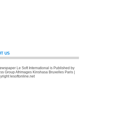
T US
wspaper Le Soft International is Published by
ss Group Afrimages Kinshasa Bruxelles Paris |
right lesoftonline.net