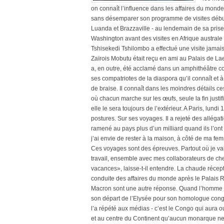
on connaît l’influence dans les affaires du monde 
sans désemparer son programme de visites débuté
Luanda et Brazzaville - au lendemain de sa prise 
Washington avant des visites en Afrique australe
Tshisekedi Tshilombo a effectué une visite jamai
Zaïrois Mobutu était reçu en ami au Palais de La
a, en outre, été acclamé dans un amphithéâtre c
ses compatriotes de la diaspora qu’il connaît et à 
de braise. Il connaît dans les moindres détails 
où chacun marche sur les œufs, seule la fin justif
elle le sera toujours de l’extérieur. A Paris, lund
postures. Sur ses voyages. Il a rejeté des alléga
ramené au pays plus d’un milliard quand ils l’on
j’ai envie de rester à la maison, à côté de ma fe
Ces voyages sont des épreuves. Partout où je vai
travail, ensemble avec mes collaborateurs de cher
vacances», laisse-t-il entendre. La chaude récept
conduite des affaires du monde après le Palais R
Macron sont une autre réponse. Quand l’homme q
son départ de l’Elysée pour son homologue congol
l’a répété aux médias - c’est le Congo qui aura 
et au centre du Continent qu’aucun monarque ne ve