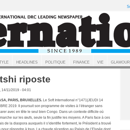
S
TYLE
HEADLINES
POLITIQUE
FINANCE
VIE
GLAMOUR
tshi riposte
, 14/11/2019 - 04:01
SA, PARIS, BRUXELLES.
Le Soft International n°1471|JEUDI 14
E 2019. Il poursuit son programme de visites à l’étranger sans
rer avec en tête le seul bien Congo. Dans un contexte difficile où
arche sur les œufs, seule la fin justifie les moyens. A Paris face à ces
s de la diaspora auxquels il s’identifie fortement, le Président a trouvé
s pour répondre à tous. La chaude réception au Palais de l’Elysée dont