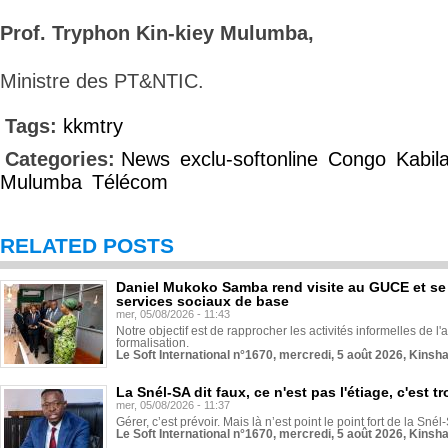
Prof. Tryphon Kin-kiey Mulumba,
Ministre des PT&NTIC.
Tags:
kkmtry
Categories:
News
exclu-softonline
Congo
Kabil
Mulumba
Télécom
RELATED POSTS
Daniel Mukoko Samba rend visite au GUCE et se
services sociaux de base
mer, 05/08/2026 - 11:43
Notre objectif est de rapprocher les activités informelles de l'
formalisation.
Le Soft International n°1670, mercredi, 5 août 2026, Kinsh
La Snél-SA dit faux, ce n'est pas l'étiage, c'est
mer, 05/08/2026 - 11:37
Gérer, c’est prévoir. Mais là n’est point le point fort de la Sn
Le Soft International n°1670, mercredi, 5 août 2026, Kinsh