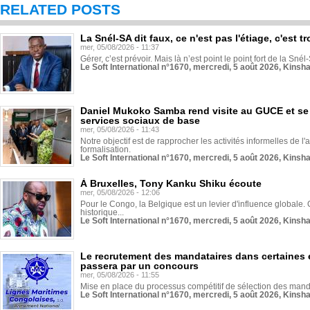
RELATED POSTS
La Snél-SA dit faux, ce n'est pas l'étiage, c'est
mer, 05/08/2026 - 11:37
Gérer, c’est prévoir. Mais là n’est point le point fort de la Sn
Le Soft International n°1670, mercredi, 5 août 2026, Kinsh
Daniel Mukoko Samba rend visite au GUCE et se
services sociaux de base
mer, 05/08/2026 - 11:43
Notre objectif est de rapprocher les activités informelles de l'
formalisation.
Le Soft International n°1670, mercredi, 5 août 2026, Kinsh
À Bruxelles, Tony Kanku Shiku écoute
mer, 05/08/2026 - 12:06
Pour le Congo, la Belgique est un levier d'influence globale. O
historique...
Le Soft International n°1670, mercredi, 5 août 2026, Kinsh
Le recrutement des mandataires dans certaines 
passera par un concours
mer, 05/08/2026 - 11:55
Mise en place du processus compétitif de sélection des manda
Le Soft International n°1670, mercredi, 5 août 2026, Kinsh