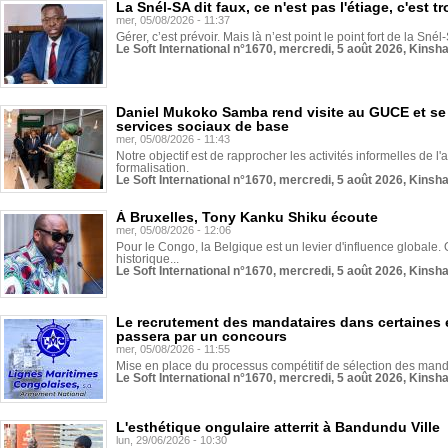
La Snél-SA dit faux, ce n'est pas l'étiage, c'est
mer, 05/08/2026 - 11:37
Gérer, c’est prévoir. Mais là n’est point le point fort de la Sn
Le Soft International n°1670, mercredi, 5 août 2026, Kinsh
Daniel Mukoko Samba rend visite au GUCE et se
services sociaux de base
mer, 05/08/2026 - 11:43
Notre objectif est de rapprocher les activités informelles de l'
formalisation.
Le Soft International n°1670, mercredi, 5 août 2026, Kinsh
À Bruxelles, Tony Kanku Shiku écoute
mer, 05/08/2026 - 12:06
Pour le Congo, la Belgique est un levier d'influence globale. O
historique...
Le Soft International n°1670, mercredi, 5 août 2026, Kinsh
Le recrutement des mandataires dans certaines 
passera par un concours
mer, 05/08/2026 - 11:55
Mise en place du processus compétitif de sélection des manda
Le Soft International n°1670, mercredi, 5 août 2026, Kinsh
L'esthétique ongulaire atterrit à Bandundu Ville
lun, 29/06/2026 - 10:30