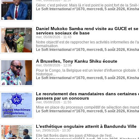
mer, 05/08/2026 - 11:37
Gérer, c’est prévoir. Mais là n’est point le point fort de la Sn
Le Soft International n°1670, mercredi, 5 août 2026, Kinsh
Daniel Mukoko Samba rend visite au GUCE et se
services sociaux de base
mer, 05/08/2026 - 11:43
Notre objectif est de rapprocher les activités informelles de l'
formalisation.
Le Soft International n°1670, mercredi, 5 août 2026, Kinsh
À Bruxelles, Tony Kanku Shiku écoute
mer, 05/08/2026 - 12:06
Pour le Congo, la Belgique est un levier d'influence globale. O
historique...
Le Soft International n°1670, mercredi, 5 août 2026, Kinsh
Le recrutement des mandataires dans certaines 
passera par un concours
mer, 05/08/2026 - 11:55
Mise en place du processus compétitif de sélection des manda
Le Soft International n°1670, mercredi, 5 août 2026, Kinsh
L'esthétique ongulaire atterrit à Bandundu Ville
lun, 29/06/2026 - 10:30
Elle fait florès dans les pays d'Afrique de l'est...