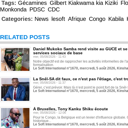
Tags:
Gécamines
Gilbert Kiakwama kia Kiziki
Flo
Monkonda
PDSC
CDC
Categories:
News
lesoft
Afrique
Congo
Kabila
RELATED POSTS
Daniel Mukoko Samba rend visite au GUCE et se
services sociaux de base
mer, 05/08/2026 - 11:43
Notre objectif est de rapprocher les activités informelles de l'
formalisation.
Le Soft International n°1670, mercredi, 5 août 2026, Kinsh
La Snél-SA dit faux, ce n'est pas l'étiage, c'est
mer, 05/08/2026 - 11:37
Gérer, c’est prévoir. Mais là n’est point le point fort de la Sn
Le Soft International n°1670, mercredi, 5 août 2026, Kinsh
À Bruxelles, Tony Kanku Shiku écoute
mer, 05/08/2026 - 12:06
Pour le Congo, la Belgique est un levier d'influence globale. O
historique...
Le Soft International n°1670, mercredi, 5 août 2026, Kinsh