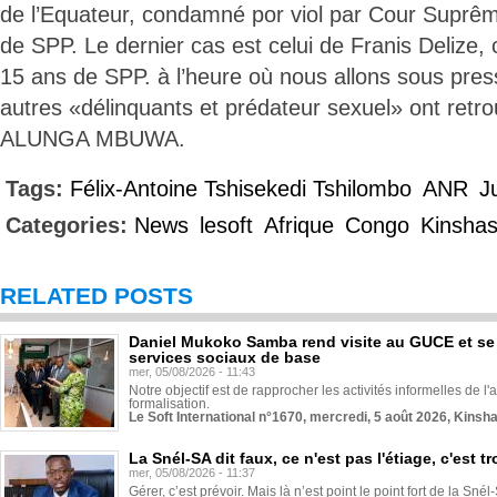
de l’Equateur, condamné por viol par Cour Suprêm
de SPP. Le dernier cas est celui de Franis Deliz
15 ans de SPP. à l’heure où nous allons sous press
autres «délinquants et prédateur sexuel» ont retrouv
ALUNGA MBUWA.
Tags:
Félix-Antoine Tshisekedi Tshilombo
ANR
J
Categories:
News
lesoft
Afrique
Congo
Kinsha
RELATED POSTS
Daniel Mukoko Samba rend visite au GUCE et se
services sociaux de base
mer, 05/08/2026 - 11:43
Notre objectif est de rapprocher les activités informelles de l'
formalisation.
Le Soft International n°1670, mercredi, 5 août 2026, Kinsh
La Snél-SA dit faux, ce n'est pas l'étiage, c'est
mer, 05/08/2026 - 11:37
Gérer, c’est prévoir. Mais là n’est point le point fort de la Sn