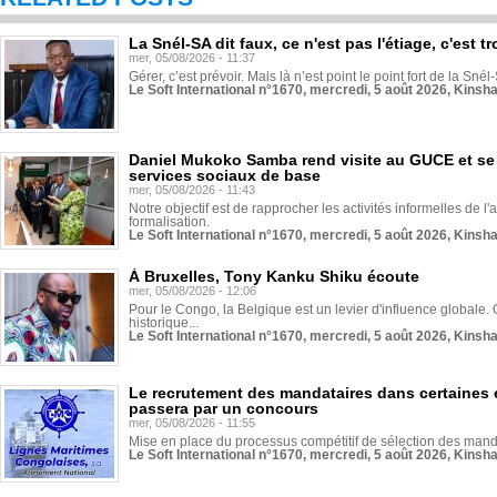
La Snél-SA dit faux, ce n'est pas l'étiage, c'est
mer, 05/08/2026 - 11:37
Gérer, c’est prévoir. Mais là n’est point le point fort de la Sn
Le Soft International n°1670, mercredi, 5 août 2026, Kinsh
Daniel Mukoko Samba rend visite au GUCE et se
services sociaux de base
mer, 05/08/2026 - 11:43
Notre objectif est de rapprocher les activités informelles de l'
formalisation.
Le Soft International n°1670, mercredi, 5 août 2026, Kinsh
À Bruxelles, Tony Kanku Shiku écoute
mer, 05/08/2026 - 12:06
Pour le Congo, la Belgique est un levier d'influence globale. O
historique...
Le Soft International n°1670, mercredi, 5 août 2026, Kinsh
Le recrutement des mandataires dans certaines 
passera par un concours
mer, 05/08/2026 - 11:55
Mise en place du processus compétitif de sélection des manda
Le Soft International n°1670, mercredi, 5 août 2026, Kinsh