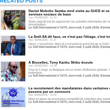
RELATED POSTS
Daniel Mukoko Samba rend visite au GUCE et se
services sociaux de base
mer, 05/08/2026 - 11:43
Notre objectif est de rapprocher les activités informelles de l'
formalisation.
Le Soft International n°1670, mercredi, 5 août 2026, Kinsh
La Snél-SA dit faux, ce n'est pas l'étiage, c'est
mer, 05/08/2026 - 11:37
Gérer, c’est prévoir. Mais là n’est point le point fort de la Sn
Le Soft International n°1670, mercredi, 5 août 2026, Kinsh
À Bruxelles, Tony Kanku Shiku écoute
mer, 05/08/2026 - 12:06
Pour le Congo, la Belgique est un levier d'influence globale. O
historique...
Le Soft International n°1670, mercredi, 5 août 2026, Kinsh
Le recrutement des mandataires dans certaines 
passera par un concours
mer, 05/08/2026 - 11:55
Mise en place du processus compétitif de sélection des manda
Le Soft International n°1670, mercredi, 5 août 2026, Kinsh