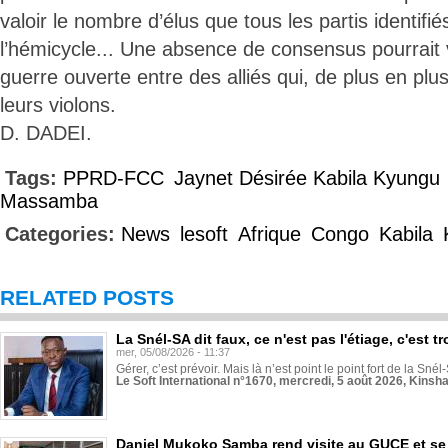
valoir le nombre d’élus que tous les partis identif
l’hémicycle... Une absence de consensus pourrait
guerre ouverte entre des alliés qui, de plus en plu
leurs violons.
D. DADEI.
Tags:
PPRD-FCC
Jaynet Désirée Kabila Kyungu
Massamba
Categories:
News
lesoft
Afrique
Congo
Kabila
RELATED POSTS
La Snél-SA dit faux, ce n'est pas l'étiage, c'est
mer, 05/08/2026 - 11:37
Gérer, c’est prévoir. Mais là n’est point le point fort de la Sn
Le Soft International n°1670, mercredi, 5 août 2026, Kinsh
Daniel Mukoko Samba rend visite au GUCE et se