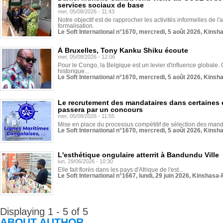
services sociaux de base
mer, 05/08/2026 - 11:43
Notre objectif est de rapprocher les activités informelles de l'
formalisation.
Le Soft International n°1670, mercredi, 5 août 2026, Kinsh
À Bruxelles, Tony Kanku Shiku écoute
mer, 05/08/2026 - 12:06
Pour le Congo, la Belgique est un levier d'influence globale. O
historique...
Le Soft International n°1670, mercredi, 5 août 2026, Kinsh
Le recrutement des mandataires dans certaines 
passera par un concours
mer, 05/08/2026 - 11:55
Mise en place du processus compétitif de sélection des manda
Le Soft International n°1670, mercredi, 5 août 2026, Kinsh
L'esthétique ongulaire atterrit à Bandundu Ville
lun, 29/06/2026 - 10:30
Elle fait florès dans les pays d'Afrique de l'est...
Le Soft International n°1667, lundi, 29 juin 2026, Kinshasa-
Displaying 1 - 5 of 5
ABOUT AUTHOR