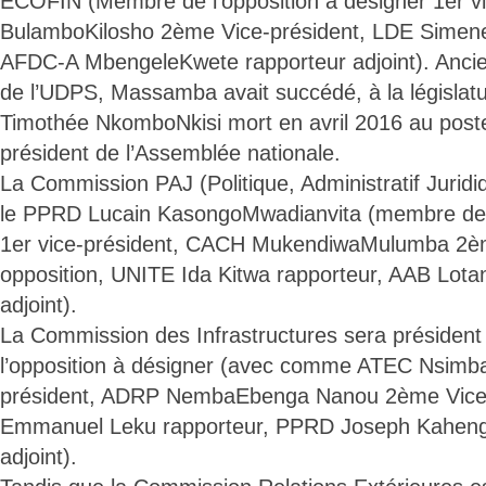
ECOFIN (Membre de l’opposition à désigner 1er v
BulamboKilosho 2ème Vice-président, LDE Simen
AFDC-A MbengeleKwete rapporteur adjoint). Ancie
de l’UDPS, Massamba avait succédé, à la législat
Timothée NkomboNkisi mort en avril 2016 au post
président de l’Assemblée nationale.
La Commission PAJ (Politique, Administratif Juridi
le PPRD Lucain KasongoMwadianvita (membre de l
1er vice-président, CACH MukendiwaMulumba 2èm
opposition, UNITE Ida Kitwa rapporteur, AAB Lota
adjoint).
La Commission des Infrastructures sera présiden
l’opposition à désigner (avec comme ATEC Nsimb
président, ADRP NembaEbenga Nanou 2ème Vice-
Emmanuel Leku rapporteur, PPRD Joseph Kahen
adjoint).