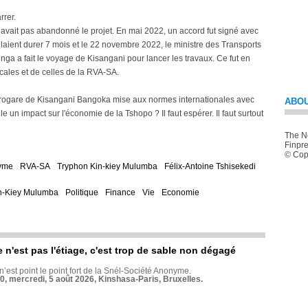
rrer.
ait pas abandonné le projet. En mai 2022, un accord fut signé avec
llaient durer 7 mois et le 22 novembre 2022, le ministre des Transports
a a fait le voyage de Kisangani pour lancer les travaux. Ce fut en
ocales et de celles de la RVA-SA.
aérogare de Kisangani Bangoka mise aux normes internationales avec
ABOU
le un impact sur l'économie de la Tshopo ? Il faut espérer. Il faut surtout
The Ne
Finpre
© Copy
nyme
RVA-SA
Tryphon Kin-kiey Mulumba
Félix-Antoine Tshisekedi
n-Kiey Mulumba
Politique
Finance
Vie
Economie
e n'est pas l'étiage, c'est trop de sable non dégagé
 n’est point le point fort de la Snél-Société Anonyme.
70, mercredi, 5 août 2026, Kinshasa-Paris, Bruxelles.