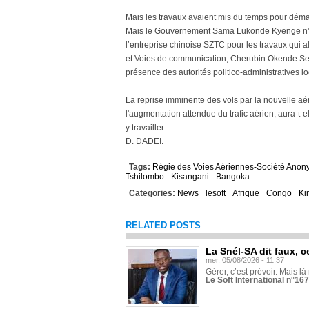
Mais les travaux avaient mis du temps pour déma
Mais le Gouvernement Sama Lukonde Kyenge n’av
l’entreprise chinoise SZTC pour les travaux qui a
et Voies de communication, Cherubin Okende Seng
présence des autorités politico-administratives l
La reprise imminente des vols par la nouvelle 
l'augmentation attendue du trafic aérien, aura-t-el
y travailler.
D. DADEI.
Tags:
Régie des Voies Aériennes-Société Ano
Tshilombo
Kisangani
Bangoka
Categories:
News
lesoft
Afrique
Congo
Ki
RELATED POSTS
La Snél-SA dit faux, c
mer, 05/08/2026 - 11:37
Gérer, c’est prévoir. Mais là
Le Soft International n°16