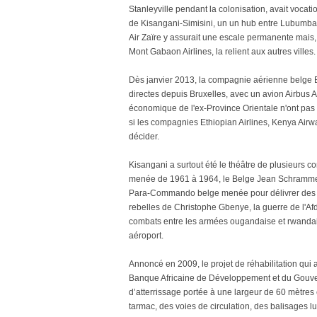
Stanleyville pendant la colonisation, avait vocat
de Kisangani-Simisini, un un hub entre Lubumb
Air Zaïre y assurait une escale permanente mais
Mont Gabaon Airlines, la relient aux autres villes.
Dès janvier 2013, la compagnie aérienne belge Bru
directes depuis Bruxelles, avec un avion Airbus
économique de l'ex-Province Orientale n'ont pas c
si les compagnies Ethiopian Airlines, Kenya Airw
décider.
Kisangani a surtout été le théâtre de plusieurs c
menée de 1961 à 1964, le Belge Jean Schramme 
Para-Commando belge menée pour délivrer des ce
rebelles de Christophe Gbenye, la guerre de l'Af
combats entre les armées ougandaise et rwandaise,
aéroport.
Annoncé en 2009, le projet de réhabilitation qui
Banque Africaine de Développement et du Gouver
d’atterrissage portée à une largeur de 60 mètres
tarmac, des voies de circulation, des balisages l