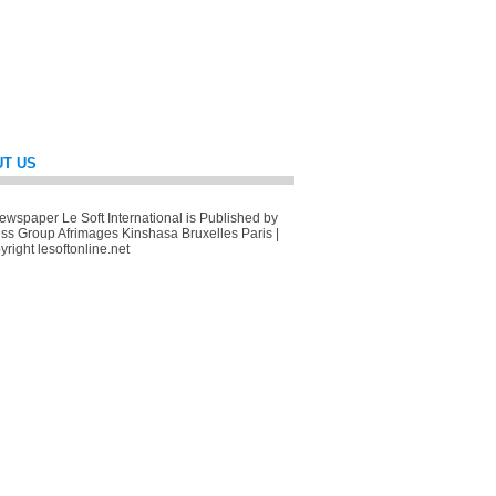
T US
wspaper Le Soft International is Published by
ss Group Afrimages Kinshasa Bruxelles Paris |
right lesoftonline.net