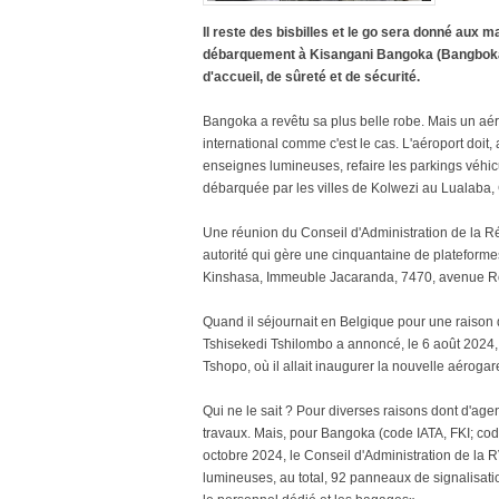
Il reste des bisbilles et le go sera donné aux
débarquement à Kisangani Bangoka (Bangboka, 
d'accueil, de sûreté et de sécurité.
Bangoka a revêtu sa plus belle robe. Mais un aér
international comme c'est le cas. L'aéroport doit
enseignes lumineuses, refaire les parkings véhicul
débarquée par les villes de Kolwezi au Lualaba, 
Une réunion du Conseil d'Administration de la R
autorité qui gère une cinquantaine de plateforme
Kinshasa, Immeuble Jacaranda, 7470, avenue Roi
Quand il séjournait en Belgique pour une raison d
Tshisekedi Tshilombo a annoncé, le 6 août 2024, 
Tshopo, où il allait inaugurer la nouvelle aérogare
Qui ne le sait ? Pour diverses raisons dont d'agen
travaux. Mais, pour Bangoka (code IATA, FKI; cod
octobre 2024, le Conseil d'Administration de la
lumineuses, au total, 92 panneaux de signalisatio