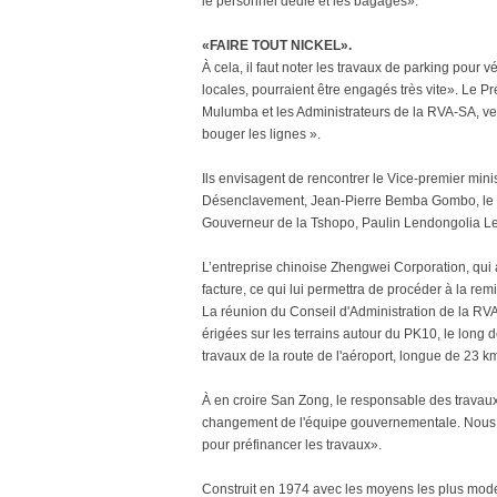
le personnel dédié et les bagages».
«FAIRE TOUT NICKEL».
À cela, il faut noter les travaux de parking pour
locales, pourraient être engagés très vite». Le P
Mulumba et les Administrateurs de la RVA-SA, veul
bouger les lignes ».
Ils envisagent de rencontrer le Vice-premier min
Désenclavement, Jean-Pierre Bemba Gombo, le m
Gouverneur de la Tshopo, Paulin Lendongolia 
L’entreprise chinoise Zhengwei Corporation, qui a
facture, ce qui lui permettra de procéder à la re
La réunion du Conseil d'Administration de la RVA
érigées sur les terrains autour du PK10, le long 
travaux de la route de l'aéroport, longue de 23 k
À en croire San Zong, le responsable des travaux
changement de l'équipe gouvernementale. Nous 
pour préfinancer les travaux».
Construit en 1974 avec les moyens les plus mode