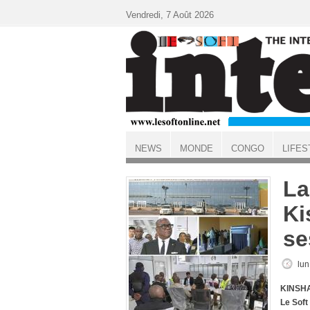
Aller au contenu principal
Vendredi, 7 Août 2026
NEWS
MONDE
CONGO
LIFES
ACCUEIL
La
Ki
se
lun
KINSHA
Le Soft