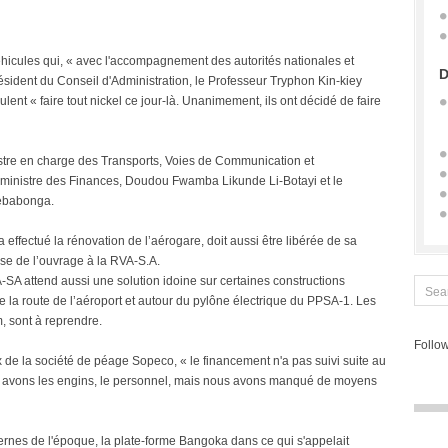
 véhicules qui, « avec l'accompagnement des autorités nationales et
D
résident du Conseil d'Administration, le Professeur Tryphon Kin-kiey
ent « faire tout nickel ce jour-là. Unanimement, ils ont décidé de faire
istre en charge des Transports, Voies de Communication et
inistre des Finances, Doudou Fwamba Likunde Li-Botayi et le
Lebabonga.
 effectué la rénovation de l’aérogare, doit aussi être libérée de sa
mise de l’ouvrage à la RVA-S.A.
-SA attend aussi une solution idoine sur certaines constructions
de la route de l’aéroport et autour du pylône électrique du PPSA-1. Les
m, sont à reprendre.
Follow
 de la société de péage Sopeco, « le financement n'a pas suivi suite au
avons les engins, le personnel, mais nous avons manqué de moyens
rnes de l'époque, la plate-forme Bangoka dans ce qui s'appelait