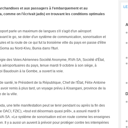
LE
 marchandises et aux passagers à l'embarquement et au
comme on l'écrivait jadis) en trouvant les conditions optimales
A
oport parle un maximum de langues s'il s'agit d'un aéroport
, avant le go, se doter d'un système de communication, sonorisation et
es et la route de ce qui fut la troisième ville du pays en passe d'être
Goma au Nord-Kivu, Bunia dans l'Ituri.
égie des Voies Aériennes-Société Anonyme, RVA-SA, Société d'État,
s aéroportuaires du pays, tenue mardi 9 octobre à son siège, à
 Baudouin à la Gombe, a ouvert la voie.
e santé, le Président de la République, Chef de l'État, Félix-Antoine
avoir remis à plus tard, un voyage prévu à Kisangani, province de la
D
 de la ville.
da, une telle manifestation peut se tenir pendant ou après la fin des
e OACI, FZIC), «tout est désormais quasi prêt», a assuré mardi 9
 RVA-SA. «Le système de sonorisation est en route comme les enseignes
n. Il y a aussi un auvent à prévoir pour protéger contre les intempéries