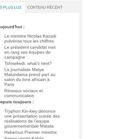
S PLUS LUS
CONTENU RÉCENT
ujourd'hui :
Le ministre Nicolas Kazadi
pulvérise tous les chiffres
Le président candidat met
en rang ses équipes de
campagne
Tshisekedi: what’s next?
La journaliste Melya
Malundama prend part au
salon du livre africain à
Paris
Réseaux sociaux et
communication
epuis toujours :
Tryphon Kin-kiey dénonce
une présentation outrée des
réalisations de l’équipe
gouvernementale Matata
Habemus Premier ministre
Kengo rejoint Kabila