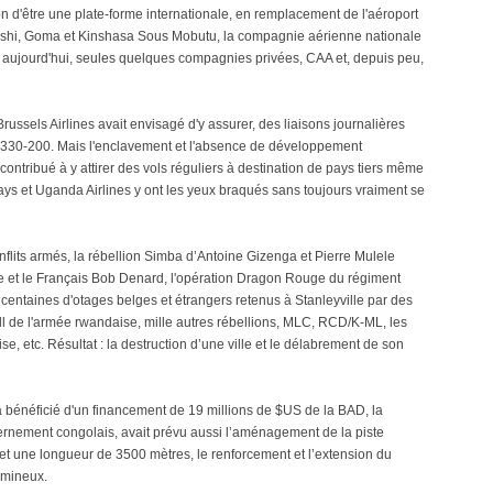
ion d'être une plate-forme internationale, en remplacement de l'aéroport
ashi, Goma et Kinshasa Sous Mobutu, la compagnie aérienne nationale
, aujourd'hui, seules quelques compagnies privées, CAA et, depuis peu,
ssels Airlines avait envisagé d'y assurer, des liaisons journalières
 A330-200. Mais l'enclavement et l'absence de développement
ontribué à y attirer des vols réguliers à destination de pays tiers même
ays et Uganda Airlines y ont les yeux braqués sans toujours vraiment se
onflits armés, la rébellion Simba d’Antoine Gizenga et Pierre Mulele
et le Français Bob Denard, l'opération Dragon Rouge du régiment
ntaines d'otages belges et étrangers retenus à Stanleyville par des
dl de l'armée rwandaise, mille autres rébellions, MLC, RCD/K-ML, les
 etc. Résultat : la destruction d’une ville et le délabrement de son
 a bénéficié d'un financement de 19 millions de $US de la BAD, la
nement congolais, avait prévu aussi l’aménagement de la piste
 et une longueur de 3500 mètres, le renforcement et l’extension du
umineux.