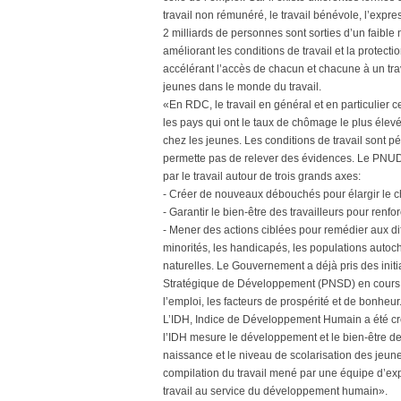
travail non rémunéré, le travail bénévole, l’expre
2 milliards de personnes sont sorties d’un faibl
améliorant les conditions de travail et la protectio
accélérant l’accès de chacun et chacune à un tra
jeunes dans le monde du travail.
«En RDC, le travail en général et en particulier
les pays qui ont le taux de chômage le plus élevé,
chez les jeunes. Les conditions de travail sont p
permette pas de relever des évidences. Le PNU
par le travail autour de trois grands axes:
- Créer de nouveaux débouchés pour élargir le ch
- Garantir le bien-être des travailleurs pour renfo
- Mener des actions ciblées pour remédier aux di
minorités, les handicapés, les populations autocht
naturelles. Le Gouvernement a déjà pris des initi
Stratégique de Développement (PNSD) en cours d’é
l’emploi, les facteurs de prospérité et de bonheur
L’IDH, Indice de Développement Humain a été cré
l’IDH mesure le développement et le bien-être de 
naissance et le niveau de scolarisation des jeu
compilation du travail mené par une équipe d’ex
travail au service du développement humain».