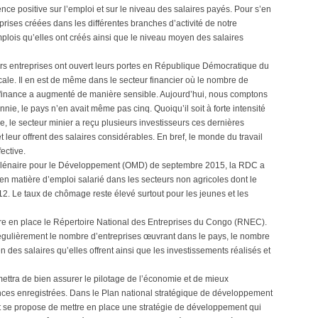
ce positive sur l’emploi et sur le niveau des salaires payés. Pour s’en
prises créées dans les différentes branches d’activité de notre
plois qu’elles ont créés ainsi que le niveau moyen des salaires
rs entreprises ont ouvert leurs portes en République Démocratique du
ale. Il en est de même dans le secteur financier où le nombre de
 finance a augmenté de manière sensible. Aujourd’hui, nous comptons
ie, le pays n’en avait même pas cinq. Quoiqu’il soit à forte intensité
re, le secteur minier a reçu plusieurs investisseurs ces dernières
leur offrent des salaires considérables. En bref, le monde du travail
ective.
Millénaire pour le Développement (OMD) de septembre 2015, la RDC a
n matière d’emploi salarié dans les secteurs non agricoles dont le
. Le taux de chômage reste élevé surtout pour les jeunes et les
tre en place le Répertoire National des Entreprises du Congo (RNEC).
régulièrement le nombre d’entreprises œuvrant dans le pays, le nombre
des salaires qu’elles offrent ainsi que les investissements réalisés et
ettra de bien assurer le pilotage de l’économie et de mieux
ces enregistrées. Dans le Plan national stratégique de développement
 se propose de mettre en place une stratégie de développement qui