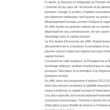
Ci-après, le discours en intégralité du Premier m
L’homme est au cœur de l’économie et du dévelop
humaine: manger à sa faim, s’habiller correctemen
ses dépenses médicales, bref assurer sa survie co
développement humain comme l’indique le rappo
En effet, toutes les grandes nations de ce monde 
dépendant de ses connaissances, de son savoir-fair
davantage dans le capital humain.
Le Prix Nobel d’Economie de 1995, Robert Emers
déroulement de la croissance économique et au 
pauvres sont en retard par rapport aux pays riche
capital humain.
Conscient de cette évidence, le Président de la
hommage déférent, soutient vivement que le capit
pourquoi l’éducation et la formation à la citoyen
quelques années.
En effet, dans son programme d’actions 2012-201
dont celui devant consolider la stabilité macroéc
visant à renforcer le capital humain et l’éducation
Ces deux objectifs sont inextricablement entremêlé
croissance économique, l’homme a besoin de conn
l’éducation à pour finalité de donner à l’homme l