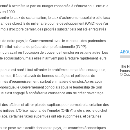
rtué à accroître la part du budget consacrée à l’éducation. Celle-ci a
% en 1990.
oître le taux de scolarisation, le taux d’achèvement scolaire et le taux
lan des objectifs du millénaire pour le développement (OMD) que j’ai
mois d’octobre dernier, des progrès substantiels ont été enregistrés
in de notre pays, le Gouvernement avec le concours des partenaires
’Institut national de préparation professionnelle (INPP).
ABOU
du travail ou l’occasion de trouver de l’emploi en est une autre. Les
de scolarisation, mais elles n’arrivent pas à réduire rapidement leurs
The Ne
éponse est non! Il faut affronter le problème de manière courageuse,
Finpre
© Copy
termes, il faudrait avoir de bonnes stratégies et politiques de
nités d’épanouissement, surtout en matière d’emploi. Après avoir
oéconomique, le Gouvernement congolais sous le leadership de Son
ue s’est engagé à accélérer la croissance afin de créer davantage
at des affaires et attirer plus de capitaux pour permettre la création des
é initiées. L’Office national de l’emploi (ONEM) a été créé, le guichet
lace, certaines taxes superflues ont été supprimées, et certaines
loi se pose avec acuité dans notre pays, les avancées économiques