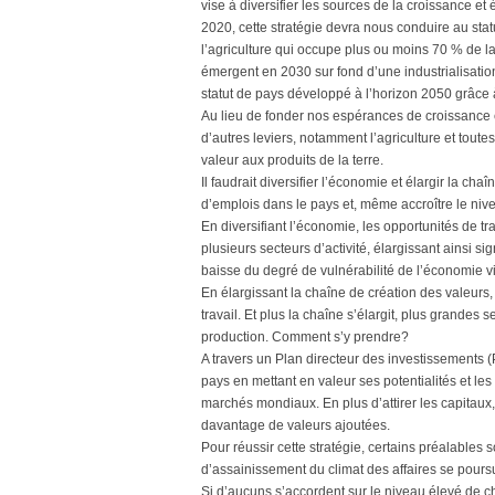
vise à diversifier les sources de la croissance et
2020, cette stratégie devra nous conduire au stat
l’agriculture qui occupe plus ou moins 70 % de l
émergent en 2030 sur fond d’une industrialisatio
statut de pays développé à l’horizon 2050 grâce 
Au lieu de fonder nos espérances de croissance é
d’autres leviers, notamment l’agriculture et tout
valeur aux produits de la terre.
Il faudrait diversifier l’économie et élargir la c
d’emplois dans le pays et, même accroître le niv
En diversifiant l’économie, les opportunités de 
plusieurs secteurs d’activité, élargissant ainsi s
baisse du degré de vulnérabilité de l’économie v
En élargissant la chaîne de création des valeurs
travail. Et plus la chaîne s’élargit, plus grandes
production. Comment s’y prendre?
A travers un Plan directeur des investissements 
pays en mettant en valeur ses potentialités et les
marchés mondiaux. En plus d’attirer les capitaux, 
davantage de valeurs ajoutées.
Pour réussir cette stratégie, certains préalables s
d’assainissement du climat des affaires se poursu
Si d’aucuns s’accordent sur le niveau élevé de 