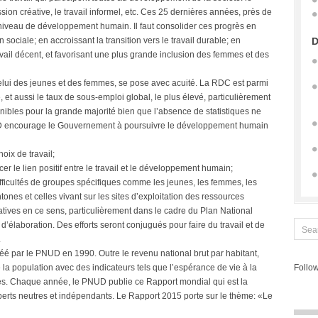
ssion créative, le travail informel, etc. Ces 25 dernières années, près de
e niveau de développement humain. Il faut consolider ces progrès en
n sociale; en accroissant la transition vers le travail durable; en
D
vail décent, et favorisant une plus grande inclusion des femmes et des
 celui des jeunes et des femmes, se pose avec acuité. La RDC est parmi
 et aussi le taux de sous-emploi global, le plus élevé, particulièrement
énibles pour la grande majorité bien que l’absence de statistiques ne
D encourage le Gouvernement à poursuivre le développement humain
oix de travail;
rcer le lien positif entre le travail et le développement humain;
fficultés de groupes spécifiques comme les jeunes, les femmes, les
ones et celles vivant sur les sites d’exploitation des ressources
atives en ce sens, particulièrement dans le cadre du Plan National
laboration. Des efforts seront conjugués pour faire du travail et de
.
é par le PNUD en 1990. Outre le revenu national brut par habitant,
la population avec des indicateurs tels que l’espérance de vie à la
Follow
nes. Chaque année, le PNUD publie ce Rapport mondial qui est la
perts neutres et indépendants. Le Rapport 2015 porte sur le thème: «Le