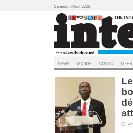
Aller au contenu principal
Samedi, 8 Août 2026
NEWS
MONDE
CONGO
LIFES
ACCUEIL
Le
bo
dé
at
ven