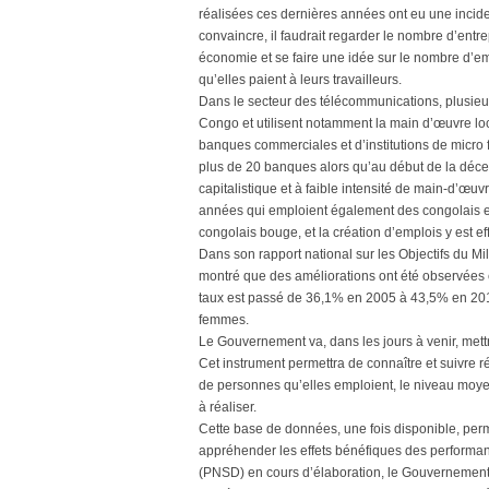
réalisées ces dernières années ont eu une inciden
convaincre, il faudrait regarder le nombre d’entre
économie et se faire une idée sur le nombre d’em
qu’elles paient à leurs travailleurs.
Dans le secteur des télécommunications, plusieu
Congo et utilisent notamment la main d’œuvre loc
banques commerciales et d’institutions de micro
plus de 20 banques alors qu’au début de la décenn
capitalistique et à faible intensité de main-d’œuv
années qui emploient également des congolais et 
congolais bouge, et la création d’emplois y est eff
Dans son rapport national sur les Objectifs du 
montré que des améliorations ont été observées e
taux est passé de 36,1% en 2005 à 43,5% en 2012
femmes.
Le Gouvernement va, dans les jours à venir, met
Cet instrument permettra de connaître et suivre 
de personnes qu’elles emploient, le niveau moyen 
à réaliser.
Cette base de données, une fois disponible, perm
appréhender les effets bénéfiques des performan
(PNSD) en cours d’élaboration, le Gouvernement