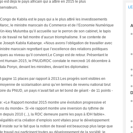
 est déjà le pays africain qui a attiré en 2015 le plus
LE
bservateurs.
e Congo de Kabila est le pays qui a le plus attiré les investissements
u Maroc, le ministre marocain du Commerce et de l’Economie Numérique
A
Kin-kiey Mulumba qu’il accueille sur le perron de son cabinet, le tapis
 de travail ne fait montre d’aucun triomphalisme. Il se contente de
de Joseph Kabila Kabange. «Nous avons l’obligation de travailler avec
inistre marocain regrettant que l’excellence des relations politiques
ues au niveau qu’il convient.Le Congo est de retour. Présentant le
ement Humain 2015, le PNUD/RDC constate le mercredi 16 décembre à
ata Ponyo, devant les ministres, devant les diplomates:
gagne 11 places par rapport à 2013.Les progrès sont visibles en
 moyenne de scolarisation ainsi qu’en termes de revenu national brut
toire du PNUD, un pays n’avait fait un tel bond de géant - de 11 points -
D
re: «Le Rapport mondial 2015 montre une évolution progressive et
ions du monde». Si «le rapport montre une inversion du rythme de
n depuis 2010 (...), la RDC demeure parmi les pays à IDH faible».
égalités et la création d’emplois sont vitales pour le développement
insiste sur le fait que la notion de travail est beaucoup plus large que
 de travail qui participent toutes au développement de la société: le