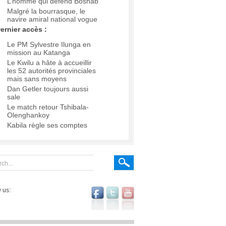
L’homme qui défend Boshab
Malgré la bourrasque, le
navire amiral national vogue
ernier accès :
Le PM Sylvestre Ilunga en
mission au Katanga
Le Kwilu a hâte à accueillir
les 52 autorités provinciales
mais sans moyens
Dan Getler toujours aussi
sale
Le match retour Tshibala-
Olenghankoy
Kabila règle ses comptes
 us: