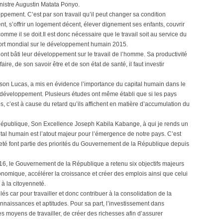
inistre Augustin Matata Ponyo.
pement. C’est par son travail qu’il peut changer sa condition
t, s’offrir un logement décent, élever dignement ses enfants, couvrir
mme il se doit.Il est donc nécessaire que le travail soit au service du
rt mondial sur le développement humain 2015.
ont bâti leur développement sur le travail de l’homme. Sa productivité
e, de son savoir être et de son état de santé, il faut investir
on Lucas, a mis en évidence l’importance du capital humain dans le
développement. Plusieurs études ont même établi que si les pays
s, c’est à cause du retard qu’ils affichent en matière d’accumulation du
 République, Son Excellence Joseph Kabila Kabange, à qui je rends un
al humain est l’atout majeur pour l’émergence de notre pays. C’est
neté font partie des priorités du Gouvernement de la République depuis
6, le Gouvernement de la République a retenu six objectifs majeurs
onomique, accélérer la croissance et créer des emplois ainsi que celui
 à la citoyenneté.
s car pour travailler et donc contribuer à la consolidation de la
aissances et aptitudes. Pour sa part, l’investissement dans
es moyens de travailler, de créer des richesses afin d’assurer