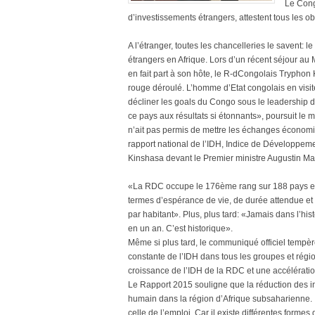
Le Congo
d’investissements étrangers, attestent tous les o
A l’étranger, toutes les chancelleries le savent: l
étrangers en Afrique. Lors d’un récent séjour a
en fait part à son hôte, le R-dCongolais Tryphon 
rouge déroulé. L’homme d’Etat congolais en visite
décliner les goals du Congo sous le leadership 
ce pays aux résultats si étonnants», poursuit le m
n’ait pas permis de mettre les échanges économiq
rapport national de l’IDH, Indice de Développ
Kinshasa devant le Premier ministre Augustin Mat
«La RDC occupe le 176ème rang sur 188 pays et 
termes d’espérance de vie, de durée attendue et
par habitant». Plus, plus tard: «Jamais dans l’his
en un an. C’est historique».
Même si plus tard, le communiqué officiel tempè
constante de l’IDH dans tous les groupes et rég
croissance de l’IDH de la RDC et une accélératio
Le Rapport 2015 souligne que la réduction des in
humain dans la région d’Afrique subsaharienne. Il 
celle de l’emploi. Car il existe différentes formes