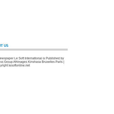
T US
wspaper Le Soft International is Published by
ss Group Afrimages Kinshasa Bruxelles Paris |
right lesoftonline.net