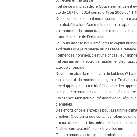
correctement sa survie.
Fort de ce qui précède, le Gouvernement s’est éve
été de 16 % en 2014 contre 6 % en 2002 et 4,1 
Des efforts ont été également conjugués pour accr
d’alphabétisation. Comme le montre le rapport bi
eu l’honneur de lancer dans cette même salle au 
dans le secteur de l’éducation.
Toujours dans le but d’améliorer le capital huma
extérieurs que je remercie au passage a relancé l
Former des hommes, c’est une chose, leur donner 
nations arrivent à accroître rapidement leur taux 
taux de chômage.
Devrait-on alors faire un aveu de faiblesse? La r
mais surtout’ de manière intelligente. En d’autres 
développement pour offrir à l’homme des opportu
consolidé et rendu résiliente la stabilité macr
Excellence Monsieur le Président de la Républiq
d’emplois.
Des efforts ont été entrepris pout assainir le clim
emplois. C’est ainsi que certaines réformes ont ét
unique de création des entreprises a été mis en p
facilités sont accordées aux investisseurs.
Tout en reconnaissant que le problème de l’emp