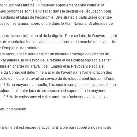
itiques ont entraîné un mauvais appariement entre l’offre et la
rmes profondes sont à envisager dans le secteur de l’éducation pour
actuels et futurs de l’économie. Une stratégie particulière orientée
 question sera aussi approfondie dans le Plan National Stratégique de
aussi de la considération et de la dignité. Pour ce faire, le Gouvernement
 de discrimination, de violence et d’abus sur le marché du travail. Une
e l’emploi et des salaires.
era aussi lancée pour assurer un meilleur arbitrage des conflits de
r ailleurs, la question de la retraite et des cotisations sociales fait
ature en charge du Travail, de l’Emploi et la Prévoyance sociale.
du Congo est déterminé à aller de l’avant dans l’amélioration des
 celle de mettre le travail au service du développement humain. D’une
it -7 % en moyenne annuelle, l’économie congolaise est passée à une
. Aujourd’hui, notre taux de croissance est supérieur à la moyenne
ait 9,5 % de croissance et cette année va s’achever avec un taux de
aits, notamment:
t même s’il est encore relativement faible par rapport à nos défis de