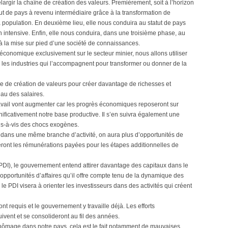
 élargir la chaîne de création des valeurs. Premièrement, soit à l’horizon
ut de pays à revenu intermédiaire grâce à la transformation de
a population. En deuxième lieu, elle nous conduira au statut de pays
n intensive. Enfin, elle nous conduira, dans une troisième phase, au
à la mise sur pied d’une société de connaissances.
conomique exclusivement sur le secteur minier, nous allons utiliser
es les industries qui l’accompagnent pour transformer ou donner de la
haîne de création de valeurs pour créer davantage de richesses et
eau des salaires.
travail vont augmenter car les progrès économiques reposeront sur
ignificativement notre base productive. Il s’en suivra également une
is-à-vis des chocs exogènes.
, dans une même branche d’activité, on aura plus d’opportunités de
 seront les rémunérations payées pour les étapes additionnelles de
(PDI), le gouvernement entend attirer davantage des capitaux dans le
 opportunités d’affaires qu’il offre compte tenu de la dynamique des
le PDI visera à orienter les investisseurs dans des activités qui créent
ont requis et le gouvernement y travaille déjà. Les efforts
ivent et se consolideront au fil des années.
chômage dans notre pays, cela est le fait notamment de mauvaises