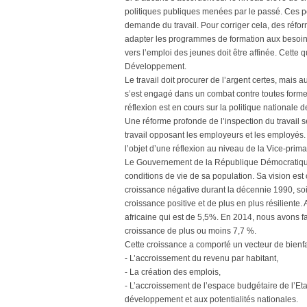
politiques publiques menées par le passé. Ces pol
demande du travail. Pour corriger cela, des réfo
adapter les programmes de formation aux besoins 
vers l’emploi des jeunes doit être affinée. Cette
Développement.
Le travail doit procurer de l’argent certes, mais 
s’est engagé dans un combat contre toutes formes
réflexion est en cours sur la politique nationale d
Une réforme profonde de l’inspection du travail s
travail opposant les employeurs et les employés. Pa
l’objet d’une réflexion au niveau de la Vice-prim
Le Gouvernement de la République Démocratique 
conditions de vie de sa population. Sa vision est
croissance négative durant la décennie 1990, so
croissance positive et de plus en plus résiliente
africaine qui est de 5,5%. En 2014, nous avons f
croissance de plus ou moins 7,7 %.
Cette croissance a comporté un vecteur de bienf
- L’accroissement du revenu par habitant,
- La création des emplois,
- L’accroissement de l’espace budgétaire de l’Eta
développement et aux potentialités nationales.