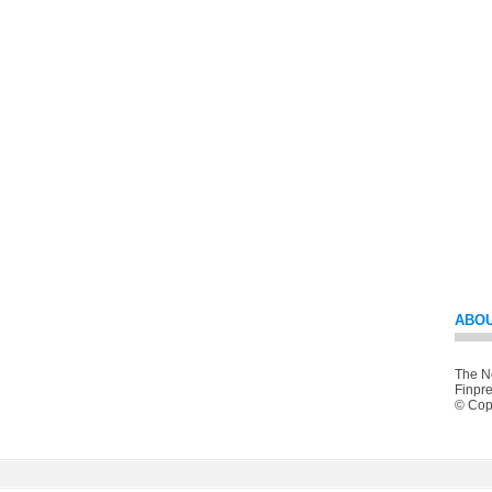
ABOU
The Ne
Finpre
© Copy