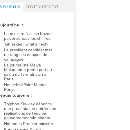
S PLUS LUS
CONTENU RÉCENT
ujourd'hui :
Le ministre Nicolas Kazadi
pulvérise tous les chiffres
Tshisekedi: what’s next?
Le président candidat met
en rang ses équipes de
campagne
La journaliste Melya
Malundama prend part au
salon du livre africain à
Paris
Nouvelle affaire Matata
Ponyo
epuis toujours :
Tryphon Kin-kiey dénonce
une présentation outrée des
réalisations de l’équipe
gouvernementale Matata
Habemus Premier ministre
Kengo rejoint Kabila