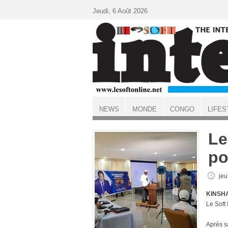
Aller au contenu principal
Jeudi, 6 Août 2026
NEWS
MONDE
CONGO
LIFES
ACCUEIL
Le
po
jeu
KINSHA
Le Soft
Après s