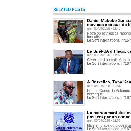
RELATED POSTS
Daniel Mukoko Samba 
services sociaux de 
mer, 05/08/2026 - 11:43
Notre objectif est de rapproc
formalisation.
Le Soft International n°16
La Snél-SA dit faux, c
mer, 05/08/2026 - 11:37
Gérer, c’est prévoir. Mais là
Le Soft International n°16
À Bruxelles, Tony Ka
mer, 05/08/2026 - 12:06
Pour le Congo, la Belgique e
historique...
Le Soft International n°16
Le recrutement des m
passera par un conco
mer, 05/08/2026 - 11:55
Mise en place du processus 
Le Soft International n°16