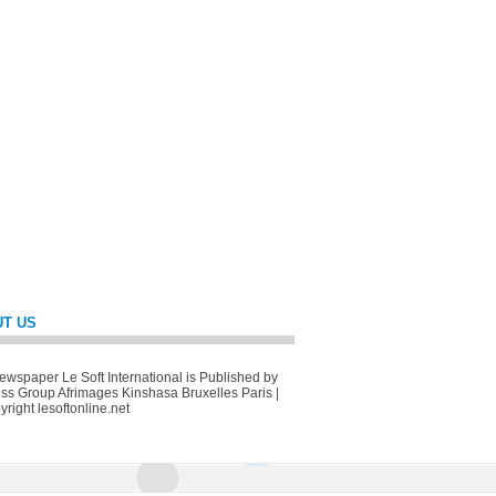
T US
wspaper Le Soft International is Published by
ss Group Afrimages Kinshasa Bruxelles Paris |
right lesoftonline.net