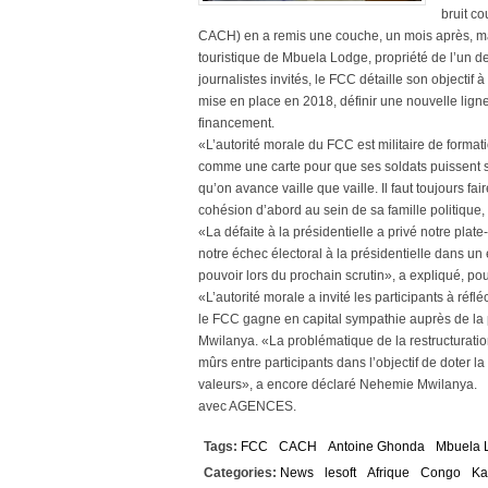
bruit c
CACH) en a remis une couche, un mois après, mard
touristique de Mbuela Lodge, propriété de l’un 
journalistes invités, le FCC détaille son objectif
mise en place en 2018, définir une nouvelle ligne,
financement.
«L’autorité morale du FCC est militaire de format
comme une carte pour que ses soldats puissent s
qu’on avance vaille que vaille. Il faut toujours fa
cohésion d’abord au sein de sa famille politique
«La défaite à la présidentielle a privé notre plate
notre échec électoral à la présidentielle dans un 
pouvoir lors du prochain scrutin», a expliqué, 
«L’autorité morale a invité les participants à réfléc
le FCC gagne en capital sympathie auprès de la 
Mwilanya. «La problématique de la restructuratio
mûrs entre participants dans l’objectif de doter 
valeurs», a encore déclaré Nehemie Mwilanya.
avec AGENCES.
Tags:
FCC
CACH
Antoine Ghonda
Mbuela 
Categories:
News
lesoft
Afrique
Congo
Ka