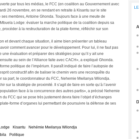
ouverte par tous les médias, le FCC (en coalition au Gouvernement avec
LE
i 26 novembre, en se rendant en retraite à Kisantu sur le site
de ses membres, Antoine Ghonda. Toujours face à une meute de
 à Mbuela Lodge: évaluer la marche politique de la coalition depuis sa
A
 procéder à la restructuration de la plate-forme, réfléchir sur son
ion et devant chaque situation, il aime bien présenter un tableau
avoir comment avancer pour le développement. Pour lui, il ne faut pas
ire une évaluation et préparer des stratégies pour qu’il y ait une
, ensuite au sein de l’Alliance faite avec CACH», a expliqué Ghonda.
-forme politique de l’impérium. Il paraît indiqué de faire l’autopsie de
esprit constructif afin de baliser le chemin vers une reconquête du
pour sa part, le coordonnateur du FCC, Nehemie Mwilanya Wilondja.
hir sur la stratégie de proximité. Il s’agit de faire en sorte qu’à l’avenir
population face à la concurrence des autres partis», a précisé Nehemie
n du FCC qui se pose très justement devra faire l’objet d’échanges
D
la plate-forme d’organes lui permettant de poursuivre la défense de ses
Lodge
Kisantu
Nehémie Mwilanya Wilondja
bila
Politique