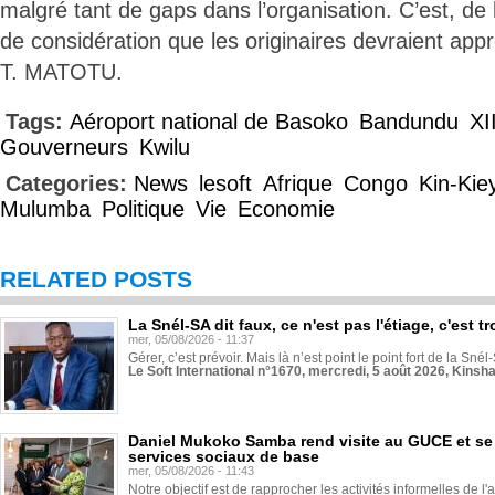
malgré tant de gaps dans l’organisation. C’est, de l
de considération que les originaires devraient appr
T. MATOTU.
Tags:
Aéroport national de Basoko
Bandundu
XI
Gouverneurs
Kwilu
Categories:
News
lesoft
Afrique
Congo
Kin-Kie
Mulumba
Politique
Vie
Economie
RELATED POSTS
La Snél-SA dit faux, ce n'est pas l'étiage, c'est
mer, 05/08/2026 - 11:37
Gérer, c’est prévoir. Mais là n’est point le point fort de la Sn
Le Soft International n°1670, mercredi, 5 août 2026, Kinsh
Daniel Mukoko Samba rend visite au GUCE et se
services sociaux de base
mer, 05/08/2026 - 11:43
Notre objectif est de rapprocher les activités informelles de l'