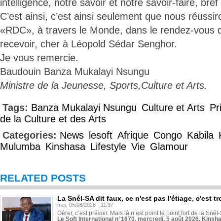
intelligence, notre savoir et notre savoir-faire, bref
C’est ainsi, c’est ainsi seulement que nous réussir
«RDC», à travers le Monde, dans le rendez-vous 
recevoir, cher à Léopold Sédar Senghor.
Je vous remercie.
Baudouin Banza Mukalayi Nsungu
Ministre de la Jeunesse, Sports,Culture et Arts.
Tags:
Banza Mukalayi Nsungu
Culture et Arts
Pr
de la Culture et des Arts
Categories:
News
lesoft
Afrique
Congo
Kabila
Mulumba
Kinshasa
Lifestyle
Vie
Glamour
RELATED POSTS
La Snél-SA dit faux, ce n'est pas l'étiage, c'est
mer, 05/08/2026 - 11:37
Gérer, c’est prévoir. Mais là n’est point le point fort de la Sn
Le Soft International n°1670, mercredi, 5 août 2026, Kinsh