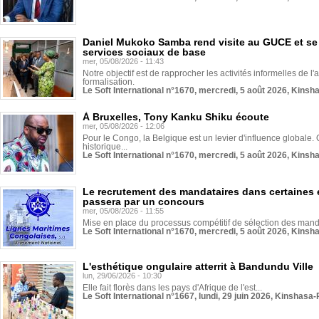
Daniel Mukoko Samba rend visite au GUCE et se
services sociaux de base
mer, 05/08/2026 - 11:43
Notre objectif est de rapprocher les activités informelles de l'
formalisation.
Le Soft International n°1670, mercredi, 5 août 2026, Kinsh
À Bruxelles, Tony Kanku Shiku écoute
mer, 05/08/2026 - 12:06
Pour le Congo, la Belgique est un levier d'influence globale. O
historique...
Le Soft International n°1670, mercredi, 5 août 2026, Kinsh
Le recrutement des mandataires dans certaines 
passera par un concours
mer, 05/08/2026 - 11:55
Mise en place du processus compétitif de sélection des manda
Le Soft International n°1670, mercredi, 5 août 2026, Kinsh
L'esthétique ongulaire atterrit à Bandundu Ville
lun, 29/06/2026 - 10:30
Elle fait florès dans les pays d'Afrique de l'est...
Le Soft International n°1667, lundi, 29 juin 2026, Kinshasa-