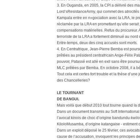
3. En Ouganda, en 2005, la CPI a délivré des mand
Lord’sResistanceArmy, qui commet des atrocités
Kampala entre en n»gociation avec la LRA, le 
réclamée par la LRA en promettant qu’elle serait j
compensations matérielles. Refus du procureur. A
terroriste de la LRA a fortement diminué au nord d
Entre-temps, deux des cinq accusés sont morts.
4. En Centrafrique, Jean-Pierre Bemba est pours
prêtées au président centrafricain Ange-Félix Pa
pouvoir, Patassé est allé en exil sans être pours
MLC prêtées par Bemba. En octobre 2008, il a bén
Tout cela est certes fort trouble et la thèse d’une
des Chancelleries?
LE TOURNANT
DE BANGUI.
Mais voilà que début 2010 tout tourne quand la dé
Dans un document transmis au Soft International e
l’avocat kinois de choc d’origine bandundu-kwilo
KiloloMusamba, d’origine katangaise - estiment qu
Dans un exploit déposé le 25 février, ces avocats 
cause de l’accusation, invoquent les principes d