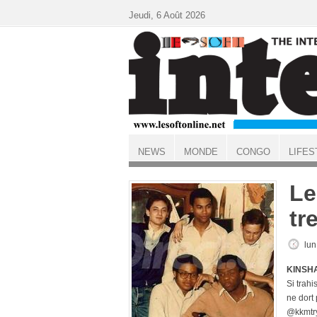
Aller au contenu principal
Jeudi, 6 Août 2026
NEWS
MONDE
CONGO
LIFES
ACCUEIL
Le
tr
lun
KINSHA
Si trahi
ne dort
@kkmtr