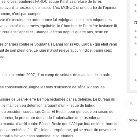
 les forces régulières FARDC et que Kinshasa refuse de livrer,
se avant la nécessité de justice. L’ex-MONUC et une partie de l’opinion
omme, n’ont pas compris.
t refusé d’exécuter une ordonnance lui enjoignant de communiquer des
D
ive l’accusé d’un procès équitable, la Chambre de Première Instance III
ureur a fait appel et Lubanga, détenu depuis quatre ans, reste en
 les charges contre le Soudanais Bahar Idriss Abu Garda - qui était venu
t de son plein gré. Le juge n’avait relevé aucun indice, parmi ceux
per.
, en septembre 2007, d’un camp de soldats de maintien de la paix
ée conservatrice, aligne les faits d’absence de sérieux dans les
provisoire de Jean-Pierre Bemba réclamée par sa défense. Le bureau du
, le maintien en détention, arguant d’un «risque de fuite».
on du président soudanais Omar El Bechir pour génocide en raison de
er dernier, le procureur demande l’autorisation de présenter une
Follow
 mandat d’arrêt contre Béchir. Reste que l’Afrique tout entière - hormis
a poser problème à l’UE, Union européenne, qui se réunit fin novembre
dhafi a fait venir son homologue soudanais.