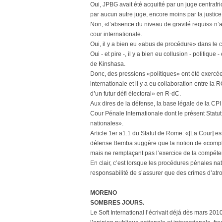
Oui, JPBG avait été acquitté par un juge centrafri
par aucun autre juge, encore moins par la justice
Non, «l’absence du niveau de gravité requis» n’
cour internationale.
Oui, il y a bien eu «abus de procédure» dans le c
Oui - et pire -, il y a bien eu collusion - politiqu
de Kinshasa.
Donc, des pressions «politiques» ont été exercées
internationale et il y a eu collaboration entre la 
d’un futur défi électoral» en R-dC.
Aux dires de la défense, la base légale de la CP
Cour Pénale Internationale dont le présent Statu
nationales».
Article 1er a1.1 du Statut de Rome: «[La Cour] es
défense Bemba suggère que la notion de «complé
mais ne remplaçant pas l’exercice de la compéte
En clair, c’est lorsque les procédures pénales nat
responsabilité de s’assurer que des crimes d’atr
MORENO
SOMBRES JOURS.
Le Soft International l’écrivait déjá dès mars 2010: