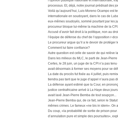
l’opinion publique nationale et internationale, fra
processus. Et, déjá, notre journal prédisait des j
Voilá qu’aujourd’hui, Luis-Moreno Ocampo est ter
internationale en soudoyant, dans le cas de Luba
eux-mêmes soudoyés, sommé pourtant par les juges
procureur bloque lui-même la machine de la CPI
Accusé d’avoir fait droit à la politique, non au d
l’équipe de défense du chef de l’opposition r-dc
Le procureur argue qu’il a le devoir de protéger 
Comment lui faire confiance?
Autre question est celle de savoir de qui relève 
Dans les milieux du MLC, le parti de Jean-Pierre
Certes, le 28 juin, un juge de la CPI n’a pas tenu
avait désormais à former ses moyens pour se défe
La date du procès fut fixée au 4 juillet, puis remise
tiendra pas tant que le juge d’appel n’aura pas di
La défense ayant estimé que la Cour, en prononçan
justice centrafricaine arrivé à La Haye deux jours 
avait lavé Jean-Pierre Bemba de tout soupçon...
Jean-Pierre Bemba qui, de ce fait, selon le Statu
mêmes crimes. Le fameux «ne bis in idem». On a to
Du coup, «la probabilité de sortie de prison pour
d’annulation pure et simple des poursuites», exp