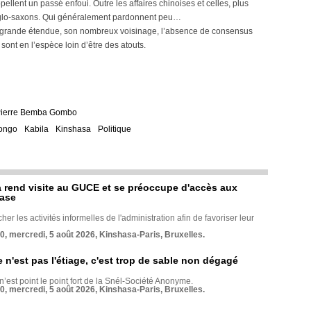
llent un passé enfoui. Outre les affaires chinoises et celles, plus
Anglo-saxons. Qui généralement pardonnent peu…
p grande étendue, son nombreux voisinage, l’absence de consensus
 sont en l’espèce loin d’être des atouts.
Pierre Bemba Gombo
ongo
Kabila
Kinshasa
Politique
rend visite au GUCE et se préoccupe d'accès aux
base
her les activités informelles de l'administration afin de favoriser leur
70, mercredi, 5 août 2026, Kinshasa-Paris, Bruxelles.
e n'est pas l'étiage, c'est trop de sable non dégagé
 n’est point le point fort de la Snél-Société Anonyme.
70, mercredi, 5 août 2026, Kinshasa-Paris, Bruxelles.