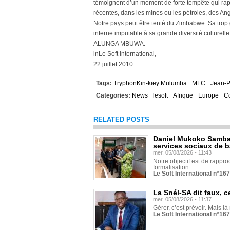
témoignent d’un moment de forte tempête qui rappe
récentes, dans les mines ou les pétroles, des 
Notre pays peut être tenté du Zimbabwe. Sa tro
interne imputable à sa grande diversité culturelle
ALUNGA MBUWA.
inLe Soft International,
22 juillet 2010.
Tags:
TryphonKin-kiey Mulumba
MLC
Jean-
Categories:
News
lesoft
Afrique
Europe
C
RELATED POSTS
Daniel Mukoko Samba 
services sociaux de 
mer, 05/08/2026 - 11:43
Notre objectif est de rapproc
formalisation.
Le Soft International n°16
La Snél-SA dit faux, c
mer, 05/08/2026 - 11:37
Gérer, c’est prévoir. Mais là
Le Soft International n°16