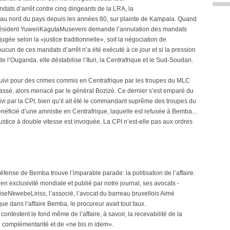
ats d’arrêt contre cinq dirigeants de la LRA, la
 au nord du pays depuis les années 80, sur plainte de Kampala. Quand
président YuweriKagutaMuseveni demande l’annulation des mandats
ugée selon la «justice traditionnelle», soit la négociation de
ucun de ces mandats d’arrêt n’a été exécuté à ce jour et si la pression
e l’Ouganda, elle déstabilise l’Ituri, la Centrafrique et le Sud-Soudan.
uivi pour des crimes commis en Centrafrique par les troupes du MLC
tassé, alors menacé par le général Bozizé. Ce dernier s’est emparé du
uivi par la CPI, bien qu’il ait été le commandant suprême des troupes du
éficié d’une amnistie en Centrafrique, laquelle est refusée à Bemba...
 justice à double vitesse est invoquée. La CPI n’est-elle pas aux ordres
fense de Bemba trouve l’imparable parade: la politisation de l’affaire.
n exclusivité mondiale et publié par notre journal, ses avocats -
iseNkwebeLiriss, l’associé, l’avocat du barreau bruxellois Aimé
e dans l’affaire Bemba, le procureur avait tout faux.
contestent le fond même de l’affaire, à savoir, la recevabilité de la
e complémentarité et de «ne bis in idem».