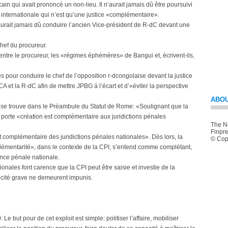
cain qui avait prononcé un non-lieu. Il n’aurait jamais dû être poursuivi
 internationale qui n’est qu’une justice «complémentaire».
aurait jamais dû conduire l’ancien Vice-président de R-dC devant une
hef du procureur.
e - entre le procureur, les «régimes éphémères» de Bangui et, écrivent-ils,
 pour conduire le chef de l’opposition r-dcongolaise devant la justice
RCA et la R-dC afin de mettre JPBG á l’écart et d’«éviter la perspective
ABOU
I se trouve dans le Préambule du Statut de Rome: «Soulignant que la
t porte «création est complémentaire aux juridictions pénales
The Ne
Finpre
t complémentaire des juridictions pénales nationales». Dès lors, la
© Copy
mentarité», dans le contexte de la CPI, s’entend comme complétant,
nce pénale nationale.
ionales font carence que la CPI peut être saisie et investie de la
ocité grave ne demeurent impunis.
 Le but pour de cet exploit est simple: politiser l’affaire, mobiliser