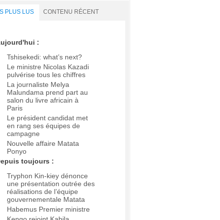
S PLUS LUS
CONTENU RÉCENT
ujourd'hui :
Tshisekedi: what’s next?
Le ministre Nicolas Kazadi
pulvérise tous les chiffres
La journaliste Melya
Malundama prend part au
salon du livre africain à
Paris
Le président candidat met
en rang ses équipes de
campagne
Nouvelle affaire Matata
Ponyo
epuis toujours :
Tryphon Kin-kiey dénonce
une présentation outrée des
réalisations de l’équipe
gouvernementale Matata
Habemus Premier ministre
Kengo rejoint Kabila