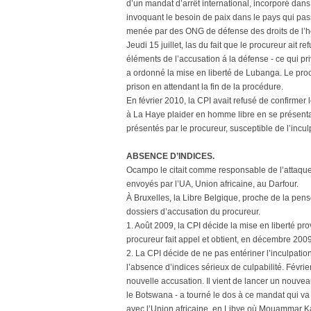
d’un mandat d’arrêt international, incorporé dans
invoquant le besoin de paix dans le pays qui pas
menée par des ONG de défense des droits de l’h
Jeudi 15 juillet, las du fait que le procureur ai
éléments de l’accusation á la défense - ce qui pr
a ordonné la mise en liberté de Lubanga. Le proc
prison en attendant la fin de la procédure.
En février 2010, la CPI avait refusé de confirmer
à La Haye plaider en homme libre en se présentan
présentés par le procureur, susceptible de l’incul
ABSENCE D’INDICES.
Ocampo le citait comme responsable de l’attaque
envoyés par l’UA, Union africaine, au Darfour.
À Bruxelles, la Libre Belgique, proche de la pens
dossiers d’accusation du procureur.
1. Août 2009, la CPI décide la mise en liberté 
procureur fait appel et obtient, en décembre 2009
2. La CPI décide de ne pas entériner l’inculpati
l’absence d’indices sérieux de culpabilité. Févri
nouvelle accusation. Il vient de lancer un nouveau
le Botswana - a tourné le dos à ce mandat qui v
avec l’Union africaine, en Libye où Mouammar Ka