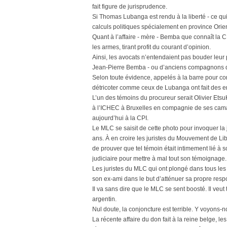
fait figure de jurisprudence.
Si Thomas Lubanga est rendu à la liberté - ce qui 
calculs politiques spécialement en province Orien
Quant à l’affaire - mère - Bemba que connaît la C
les armes, tirant profit du courant d’opinion.
Ainsi, les avocats n’entendaient pas bouder leur 
Jean-Pierre Bemba - ou d’anciens compagnons de
Selon toute évidence, appelés à la barre pour co
détricoter comme ceux de Lubanga ont fait des en
L’un des témoins du procureur serait Olivier Et
à l’ICHEC à Bruxelles en compagnie de ses camar
aujourd’hui à la CPI.
Le MLC se saisit de cette photo pour invoquer la j
ans. À en croire les juristes du Mouvement de Libé
de prouver que tel témoin était intimement lié à 
judiciaire pour mettre à mal tout son témoignage.
Les juristes du MLC qui ont plongé dans tous les
son ex-ami dans le but d’atténuer sa propre respo
Il va sans dire que le MLC se sent boosté. Il veut 
argentin.
Nul doute, la conjoncture est terrible. Y voyon
La récente affaire du don fait à la reine belge,