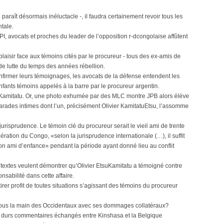
paraît désormais inéluctacle -, il faudra certainement revoir tous les
tale.
PI, avocats et proches du leader de l’opposition r-dcongolaise affûtent
plaisir face aux témoins cités par le procureur - tous des ex-amis de
 lutte du temps des années rébellion.
nfirmer leurs témoignages, les avocats de la défense entendent les
fants témoins appelés à la barre par le procureur argentin.
suKamitatu. Or, une photo exhumée par des MLC montre JPB alors élève
ades intimes dont l’un, précisément Olivier KamitatuEtsu, l’assomme
urisprudence. Le témoin clé du procureur serait le vieil ami de trente
ration du Congo, «selon la jurisprudence internationale (…), il suffit
son ami d’enfance» pendant la période ayant donné lieu au conflit
 textes veulent démontrer qu’Olivier EtsuKamitatu a témoigné contre
nsabilité dans cette affaire.
tirer profit de toutes situations s’agissant des témoins du procureur
s-nous la main des Occidentaux avec ses dommages collatéraux?
 les durs commentaires échangés entre Kinshasa et la Belgique