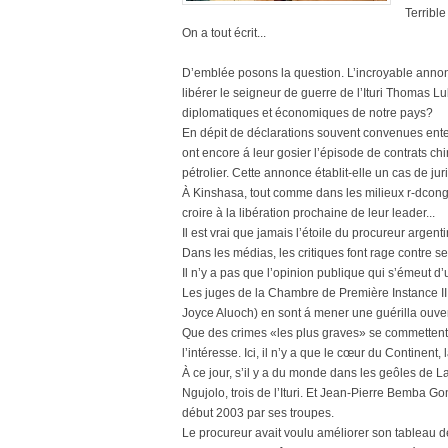
Terrible
On a tout écrit...
D’emblée posons la question. L’incroyable annonce
libérer le seigneur de guerre de l’Ituri Thomas L
diplomatiques et économiques de notre pays?
En dépit de déclarations souvent convenues ent
ont encore á leur gosier l’épisode de contrats chi
pétrolier. Cette annonce établit-elle un cas de j
À Kinshasa, tout comme dans les milieux r-dcongo
croire à la libération prochaine de leur leader...
Il est vrai que jamais l’étoile du procureur argent
Dans les médias, les critiques font rage contre 
Il n’y a pas que l’opinion publique qui s’émeut d’u
Les juges de la Chambre de Première Instance III 
Joyce Aluoch) en sont á mener une guérilla ouv
Que des crimes «les plus graves» se commettent en 
l’intéresse. Ici, il n’y a que le cœur du Continent, 
À ce jour, s’il y a du monde dans les geôles de
Ngujolo, trois de l’Ituri. Et Jean-Pierre Bemba 
début 2003 par ses troupes.
Le procureur avait voulu améliorer son tableau d