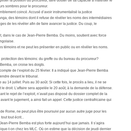
giliser la position du procureur, faire douter de sa capacité à maîtriser le
ours sombres pour le procureur.
riblement coincé. Accusé d’avoir instrumentalisé la justice
nga, des témoins dont il refuse de révéler les noms des intermédiaires
 de les révéler afin de faire avancer la justice. Du coup, le
.
roit, dans le cas de Jean-Pierre Bemba. Du moins, soutient avec force
ongolaise.
les témoins et ne peut les présenter en public ou en révéler les noms.
la protection des témoins: du greffe ou du bureau du procureur?
 Bemba, on croise les doigts.
 compte de l’exploit du 25 février. Il a indiqué que Jean-Pierre Bemba
ndre devant le tribunal.
 au 14 juillet. Puis au 30 août. Si cette fois, le procès a lieu, il ne se
t le droit. L’affaire sera appelée le 20 août, à la demande de la défense.
t le rejet de l’exploit, n’avait pas disposé du dossier complet de la
avant le jugement, a ainsi fait un appel. Cette justice centrafricaine qui
t de Rome, ne peut plus être poursuivi par aucun autre juge pour les
ut tout écrit...
 Jean-Pierre Bemba est plus forte aujourd’hui que jamais. Il s’agira
lique-t-on chez les MLC. Où on estime que la décision de jeudi dernier