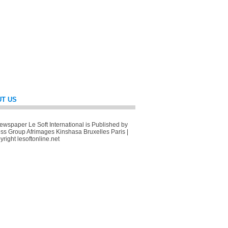
T US
wspaper Le Soft International is Published by
ss Group Afrimages Kinshasa Bruxelles Paris |
right lesoftonline.net