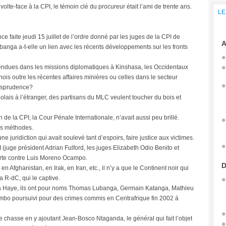
 volte-face à la CPI, le témoin clé du procureur était l’ami de trente ans.
LE
 faite jeudi 15 juillet de l’ordre donné par les juges de la CPI de
A
ubanga a-t-elle un lien avec les récents développements sur les fronts
endues dans les missions diplomatiques à Kinshasa, les Occidentaux
nois outre les récentes affaires minières ou celles dans le secteur
urisprudence?
lais à l’étranger, des partisans du MLC veulent toucher du bois et
in de la CPI, la Cour Pénale Internationale, n’avait aussi peu brillé.
ses méthodes.
ne juridiction qui avait soulevé tant d’espoirs, faire justice aux victimes.
(juge président Adrian Fulford, les juges Elizabeth Odio Benito et
erte contre Luis Moreno Ocampo.
D
Afghanistan, en Irak, en Iran, etc., il n’y a que le Continent noir qui
la R-dC, qui le captive.
 La Haye, ils ont pour noms Thomas Lubanga, Germain Katanga, Mathieu
Gombo poursuivi pour des crimes commis en Centrafrique fin 2002 á
e chasse en y ajoutant Jean-Bosco Ntaganda, le général qui fait l’objet