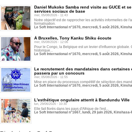
Daniel Mukoko Samba rend visite au GUCE et se
services sociaux de base
mer, 05/08/2026 - 11:43
Notre objectif est de rapprocher les activités informelles de l'
formalisation.
Le Soft International n°1670, mercredi, 5 août 2026, Kinsh
À Bruxelles, Tony Kanku Shiku écoute
mer, 05/08/2026 - 12:06
Pour le Congo, la Belgique est un levier d'influence globale. O
historique...
Le Soft International n°1670, mercredi, 5 août 2026, Kinsh
Le recrutement des mandataires dans certaines 
passera par un concours
mer, 05/08/2026 - 11:55
Mise en place du processus compétitif de sélection des manda
Le Soft International n°1670, mercredi, 5 août 2026, Kinsh
L'esthétique ongulaire atterrit à Bandundu Ville
lun, 29/06/2026 - 10:30
Elle fait florès dans les pays d'Afrique de l'est...
Le Soft International n°1667, lundi, 29 juin 2026, Kinshasa-