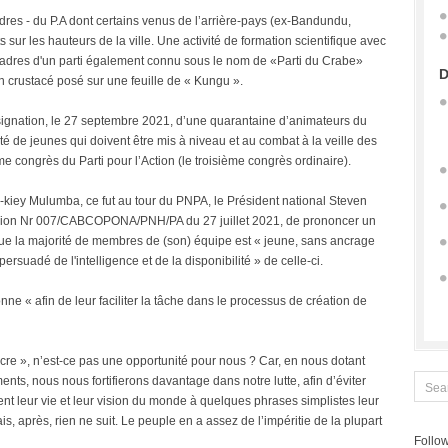
dres - du P.A dont certains venus de l’arrière-pays (ex-Bandundu,
sur les hauteurs de la ville. Une activité de formation scientifique avec
 cadres d'un parti également connu sous le nom de «Parti du Crabe»
D
crustacé posé sur une feuille de « Kungu ».
 désignation, le 27 septembre 2021, d’une quarantaine d’animateurs du
é de jeunes qui doivent être mis à niveau et au combat à la veille des
e congrès du Parti pour l’Action (le troisième congrès ordinaire).
-kiey Mulumba, ce fut au tour du PNPA, le Président national Steven
cision Nr 007/CABCOPONA/PNH/PA du 27 juillet 2021, de prononcer un
é que la majorité de membres de (son) équipe est « jeune, sans ancrage
ersuadé de l'intelligence et de la disponibilité » de celle-ci.
onne « afin de leur faciliter la tâche dans le processus de création de
incre », n’est-ce pas une opportunité pour nous ? Car, en nous dotant
ts, nous nous fortifierons davantage dans notre lutte, afin d’éviter
nt leur vie et leur vision du monde à quelques phrases simplistes leur
s, après, rien ne suit. Le peuple en a assez de l’impéritie de la plupart
Follow