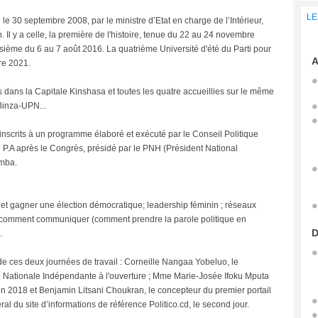
LE
e le 30 septembre 2008, par le ministre d’Etat en charge de l’Intérieur,
n. Il y a celle, la première de l'histoire, tenue du 22 au 24 novembre
isième du 6 au 7 août 2016. La quatrième Université d'été du Parti pour
A
re 2021.
ans la Capitale Kinshasa et toutes les quatre accueillies sur le même
 Binza-UPN...
 inscrits à un programme élaboré et exécuté par le Conseil Politique
P.A après le Congrès, présidé par le PNH (Président National
umba.
er et gagner une élection démocratique; leadership féminin ; réseaux
e ; comment communiquer (comment prendre la parole politique en
D
.
de ces deux journées de travail : Corneille Nangaa Yobeluo, le
 Nationale Indépendante à l'ouverture ; Mme Marie-Josée Ifoku Mputa
 2018 et Benjamin Litsani Choukran, le concepteur du premier portail
al du site d’informations de référence Politico.cd, le second jour.