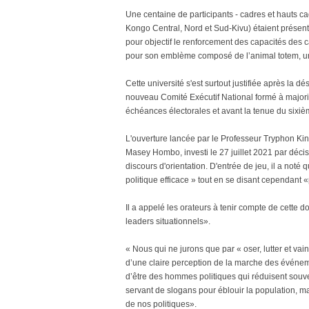
Une centaine de participants - cadres et hauts ca
Kongo Central, Nord et Sud-Kivu) étaient présents 
pour objectif le renforcement des capacités des
pour son emblème composé de l’animal totem, un 
Cette université s'est surtout justifiée après la
nouveau Comité Exécutif National formé à majorit
échéances électorales et avant la tenue du sixièm
L'ouverture lancée par le Professeur Tryphon Kin
Masey Hombo, investi le 27 juillet 2021 par dé
discours d'orientation. D'entrée de jeu, il a not
politique efficace » tout en se disant cependant «p
Il a appelé les orateurs à tenir compte de cette d
leaders situationnels».
« Nous qui ne jurons que par « oser, lutter et va
d’une claire perception de la marche des événemen
d’être des hommes politiques qui réduisent souve
servant de slogans pour éblouir la population, mai
de nos politiques».