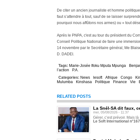
De citer un ancien journaliste et homme politique 
faut s’attendre à tout, sauf de se laisser surpren
pourquoi nous affûtons nos armes) ou « tout déses
Après le PNPA, c'est au tour du président du Co
Conseil Politique National de faire une immersion
14 novembre par le Secrétaire général, Me Blai
D. DADEI.
Tags:
Marie-Josée Ifoku Mputa Mpunga
Benja
l’action
P.A.
Categories:
News
lesoft
Afrique
Congo
Ki
Mulumba
Kinshasa
Politique
Finance
Vie
RELATED POSTS
La Snél-SA dit faux, c
mer, 05/08/2026 - 11:37
Gérer, c’est prévoir. Mais là
Le Soft International n°16