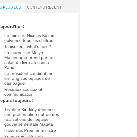
S PLUS LUS
CONTENU RÉCENT
ujourd'hui :
Le ministre Nicolas Kazadi
pulvérise tous les chiffres
Tshisekedi: what’s next?
La journaliste Melya
Malundama prend part au
salon du livre africain à
Paris
Le président candidat met
en rang ses équipes de
campagne
Réseaux sociaux et
communication
epuis toujours :
Tryphon Kin-kiey dénonce
une présentation outrée des
réalisations de l’équipe
gouvernementale Matata
Habemus Premier ministre
Kengo rejoint Kabila