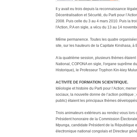
Il y avait eu trois depuis la reconnaissance légal
Décentralisation et Sécurité, du Parti pour l’Actio
2008. Puis celle du 3 au 4 mars 2010. Puis la tro
l'Action, P.A en sigle, a vécu du 13 au 14 novemb
Même permanence. Toutes les quatre organisées d
site, sur les hauteurs de la Capitale Kinshasa, à
A la quatrième session, plusieurs thèmes étaient
National, COPONA en sigle, l'organe suprême du 
Historique), le Professeur Tryphon Kin-kiey Mul
ACTIVITE DE FORMATION SCIENTIFIQUE.
Idéologie et histoire du Parti pour l’Action; men
sociaux, la nouvelle donne de l’action politiqu
public) étaient les principaux thèmes développés
Trois animateurs extérieurs au rendez-vous lors 
Président honoraire de la Commission Électorale
Mpunga, candidate Président de la République en
électronique national congolais et Directeur génér