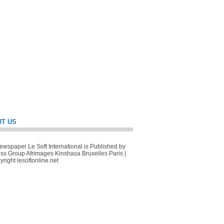
T US
wspaper Le Soft International is Published by
ss Group Afrimages Kinshasa Bruxelles Paris |
right lesoftonline.net