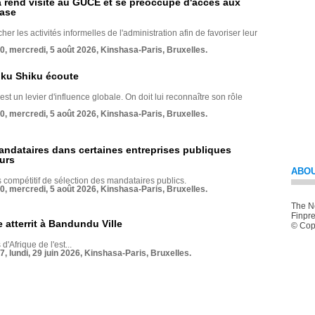
rend visite au GUCE et se préoccupe d'accès aux
base
her les activités informelles de l'administration afin de favoriser leur
70, mercredi, 5 août 2026, Kinshasa-Paris, Bruxelles.
nku Shiku écoute
st un levier d'influence globale. On doit lui reconnaître son rôle
70, mercredi, 5 août 2026, Kinshasa-Paris, Bruxelles.
andataires dans certaines entreprises publiques
urs
ABOU
compétitif de sélection des mandataires publics.
70, mercredi, 5 août 2026, Kinshasa-Paris, Bruxelles.
The Ne
Finpre
 atterrit à Bandundu Ville
© Copy
 d'Afrique de l'est...
7, lundi, 29 juin 2026, Kinshasa-Paris, Bruxelles.