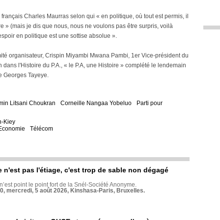
français Charles Maurras selon qui « en politique, où tout est permis, il
dre » (mais je dis que nous, nous ne voulons pas être surpris, voilà
poir en politique est une sottise absolue ».
mité organisateur, Crispin Miyambi Mwana Pambi, 1er Vice-président du
 dans l'Histoire du P.A., « le P.A, une Histoire » complété le lendemain
se Georges Tayeye.
min Litsani Choukran
Corneille Nangaa Yobeluo
Parti pour
n-Kiey
Economie
Télécom
e n'est pas l'étiage, c'est trop de sable non dégagé
 n’est point le point fort de la Snél-Société Anonyme.
70, mercredi, 5 août 2026, Kinshasa-Paris, Bruxelles.