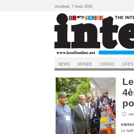
Aller au contenu principal
Vendredi, 7 Août 2026
NEWS
MONDE
CONGO
LIFES
ACCUEIL
Le
4è
po
ven
KINSHA
Le Sof