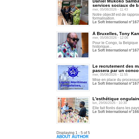
Daniel Mukoko Samba 
services sociaux de 
mer, 05/08/2026 - 11:43
Notre objectif est de rapproc
formalisation.
Le Soft International n°16
À Bruxelles, Tony Ka
mer, 05/08/2026 - 12:06
Pour le Congo, la Belgique e
historique...
Le Soft International n°16
Le recrutement des m
passera par un conco
mer, 05/08/2026 - 11:55
Mise en place du processus 
Le Soft International n°16
L'esthétique ongulaire
lun, 29/06/2026 - 10:30
Elle fait florès dans les pays
Le Soft International n°166
Displaying 1 - 5 of 5
ABOUT AUTHOR