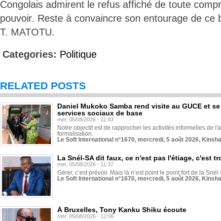
Congolais admirent le refus affiché de toute comp
pouvoir. Reste à convaincre son entourage de ce 
T. MATOTU.
Categories:
Politique
RELATED POSTS
Daniel Mukoko Samba rend visite au GUCE et se
services sociaux de base
mer, 05/08/2026 - 11:43
Notre objectif est de rapprocher les activités informelles de l'
formalisation.
Le Soft International n°1670, mercredi, 5 août 2026, Kinsh
La Snél-SA dit faux, ce n'est pas l'étiage, c'est
mer, 05/08/2026 - 11:37
Gérer, c’est prévoir. Mais là n’est point le point fort de la Sn
Le Soft International n°1670, mercredi, 5 août 2026, Kinsh
À Bruxelles, Tony Kanku Shiku écoute
mer, 05/08/2026 - 12:06