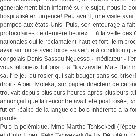
généralement bien informé sur le sujet, nous le d
hospitalisé en urgence! Peu avant, une visite ava
pompes aux états-Unis. Puis, son entourage a fait é
protocolaires de dernière heure»… à la veille des 
nationales qui le réclamaient haut et fort, le micro
avait annoncé avec force sa venue à condition que
congolais Denis Sassou Nguesso - médiateur - l’e
vous laborieux fut pris… à Brazzaville. Mais l’hom
sauf le jeu du rosier qui sait bouger sans se brise
droit - Albert Moleka, sur papier directeur de cabine
trouvait depuis plusieurs heures après plusieurs all
annonçait que la rencontre avait été postposée, «
fut en réalité de la langue de bois inhérente à la f
parole…
Puis la polémique. Mme Marthe Tshisekedi (l’épo
et d’infortune), Félix Tshisekedi (le fils Député qui