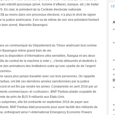
cain interdit quiconque (privé, homme d’affaires, banque, etc.) de traiter
LE
 En clair, le président de la Centrale électorale nationale
US$ au moins dans son processus électoral, n’a plus le droit de signer
 la justice américaine. Il en va de même de son vice-président Norbert
A
om bien sonné, Marcellin Basengezi.
on dans un communiqué du Département du Trésor américain tout comme
in Basengezi mène grand train de vie.
s la disposition d’informations ultra-sensibles, Nangaa et ses deux
s du contrat de la machine à voter (...) fonds détournés et destinés à
re des animateurs des Institutions outre qu’une «partie de de l’argent
ncernés».
 saura plus jamais travailler avec ces trois personnes. On rappelle
D
ibas, ont été ces dernières années sanctionnées par la justice
rd et ont fini par rendre les armes. Condamnée en avril 2016 par un
cuments commerciaux» et «collusion», BNP Paribas plaide coupable de
de de près de $US 9 milliards aux Etats-Unis.
s subprimes, elle fut contrainte en septembre 2016 de payer aux
rds. BNP Paribas était poursuivie pour avoir facilité des milliards de
uba, enfreignant ainsi l’«International Emergency Economic Powers