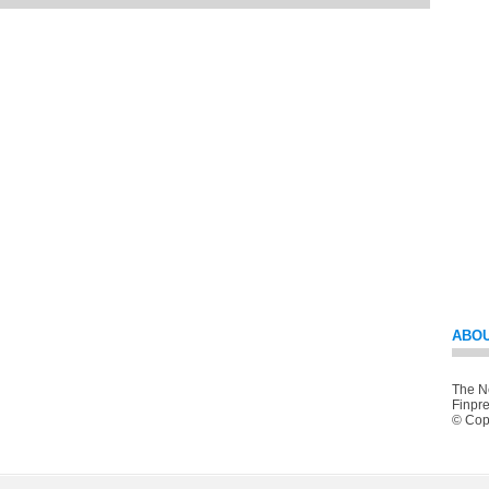
ABOU
The Ne
Finpre
© Copy