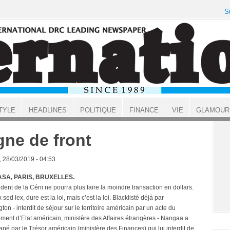
S
TYLE
HEADLINES
POLITIQUE
FINANCE
VIE
GLAMOUR
gne de front
, 28/03/2019 - 04:53
SA, PARIS, BRUXELLES.
dent de la Céni ne pourra plus faire la moindre transaction en dollars.
 sed lex, dure est la loi, mais c’est la loi. Blacklisté déjà par
on - interdit de séjour sur le territoire américain par un acte du
ment d’Etat américain, ministère des Affaires étrangères - Nangaa a
rapé par le Trésor américain (ministère des Finances) qui lui interdit de