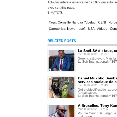
Act», loi fédérale américaine de 1977 qui autoris
avec certains pays.
T. MATOTU.
Tags:
Corneille Nangaa Yobeluo
CENI
Norbe
Categories:
News
lesoft
USA
Afrique
Con
RELATED POSTS
La Snél-SA dit faux, c
mer, 05/08/2026 - 11:37
Gérer, c’est prévoir. Mais là
Le Soft International n°16
Daniel Mukoko Samba 
services sociaux de 
mer, 05/08/2026 - 11:43
Notre objectif est de rapproc
formalisation.
Le Soft International n°16
À Bruxelles, Tony Ka
mer, 05/08/2026 - 12:06
Pour le Congo, la Belgique e
historique...