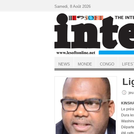
Aller au contenu principal
Samedi, 8 Août 2026
NEWS
MONDE
CONGO
LIFES
ACCUEIL
Li
jeu
KINSHA
Le prési
Dura lex
Washingt
Départe
été ratt