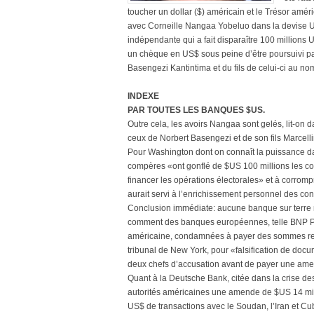
toucher un dollar ($) américain et le Trésor améri
avec Corneille Nangaa Yobeluo dans la devise US.
indépendante qui a fait disparaître 100 millions 
un chèque en US$ sous peine d’être poursuivi par
Basengezi Kantintima et du fils de celui-ci au n
INDEXE
PAR TOUTES LES BANQUES $US.
Outre cela, les avoirs Nangaa sont gelés, lit-
ceux de Norbert Basengezi et de son fils Marcell
Pour Washington dont on connaît la puissance dan
compères «ont gonflé de $US 100 millions les coût
financer les opérations électorales» et à corromp
aurait servi à l’enrichissement personnel des co
Conclusion immédiate: aucune banque sur terre ne
comment des banques européennes, telle BNP Par
américaine, condamnées à payer des sommes reco
tribunal de New York, pour «falsification de do
deux chefs d’accusation avant de payer une amen
Quant à la Deutsche Bank, citée dans la crise de
autorités américaines une amende de $US 14 millia
US$ de transactions avec le Soudan, l’Iran et C