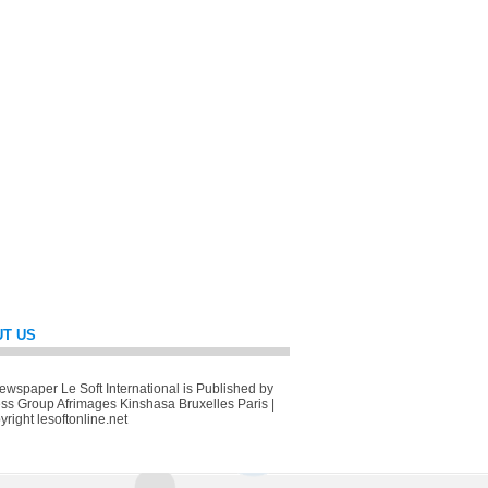
T US
wspaper Le Soft International is Published by
ss Group Afrimages Kinshasa Bruxelles Paris |
right lesoftonline.net