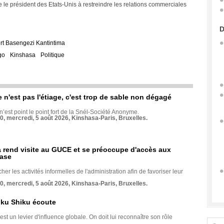
e le président des Etats-Unis à restreindre les relations commerciales
D
rt Basengezi Kantintima
go
Kinshasa
Politique
e n'est pas l'étiage, c'est trop de sable non dégagé
 n’est point le point fort de la Snél-Société Anonyme.
70, mercredi, 5 août 2026, Kinshasa-Paris, Bruxelles.
rend visite au GUCE et se préoccupe d'accès aux
base
her les activités informelles de l'administration afin de favoriser leur
70, mercredi, 5 août 2026, Kinshasa-Paris, Bruxelles.
nku Shiku écoute
st un levier d'influence globale. On doit lui reconnaître son rôle