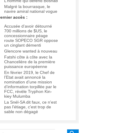
L’homme qui défend Boshab
Malgré la bourrasque, le
navire amiral national vogue
ernier accès :
Accusée d’avoir détourné
700 millions de $US, le
concessionnaire péage
route SOPECO SGR oppose
un cinglant démenti
Glencore wanted à nouveau
Fatshi côte à côte avec la
Chancelière de la première
puissance européenne
En février 2019, le Chef de
l’Etat avait annoncé la
nomination d’une mission
d’information torpillée par le
FCC, révèle Tryphon Kin-
kiey Mulumba
La Snél-SA dit faux, ce n'est
pas l'étiage, c'est trop de
sable non dégagé