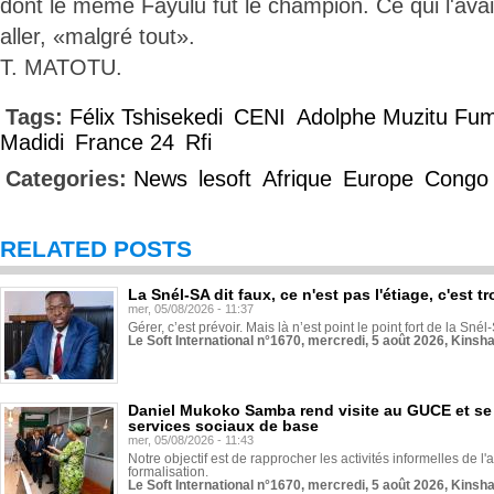
dont le même Fayulu fut le champion. Ce qui l'ava
aller, «malgré tout».
T. MATOTU.
Tags:
Félix Tshisekedi
CENI
Adolphe Muzitu Fu
Madidi
France 24
Rfi
Categories:
News
lesoft
Afrique
Europe
Congo
RELATED POSTS
La Snél-SA dit faux, ce n'est pas l'étiage, c'est
mer, 05/08/2026 - 11:37
Gérer, c’est prévoir. Mais là n’est point le point fort de la Sn
Le Soft International n°1670, mercredi, 5 août 2026, Kinsh
Daniel Mukoko Samba rend visite au GUCE et se
services sociaux de base
mer, 05/08/2026 - 11:43
Notre objectif est de rapprocher les activités informelles de l'
formalisation.
Le Soft International n°1670, mercredi, 5 août 2026, Kinsh