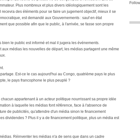
Follow
ommateur. Plus nombreux et plus divers idéologiquement sont les
il recevra des éléments pour se faire un jugement objectif, mieux il se
 démocratique, est demandé aux Gouvernements : sauf en état
ment que possible afin que le public, à l'arrivée, se fasse son propre
bien le public est informé et mal il jugera les événements.
rnit aux médias les nouvelles de départ, les médias partagent une même
aux.
nt.
artage. Est-ce le cas aujourd'hui au Congo, quatrième pays le plus
gypte, le pays francophone le plus peuplé ?
s, chacun appartenant à un acteur politique nourrissant sa propre idée
ormation à laquelle les médias font référence, face à l'absence de
ture de publicités, qu'attendre d'un média sinon le financement
des dividendes ? Plus il y a de financement politique, plus un média est
s médias. Réinventer les médias n'a de sens que dans un cadre