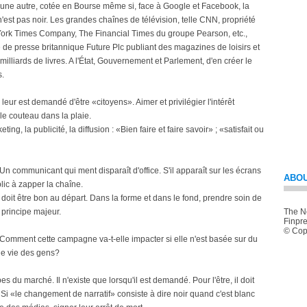
ne autre, cotée en Bourse même si, face à Google et Facebook, la
n'est pas noir. Les grandes chaînes de télévision, telle CNN, propriété
ork Times Company, The Financial Times du groupe Pearson, etc.,
de presse britannique Future Plc publiant des magazines de loisirs et
milliards de livres. A l'État, Gouvernement et Parlement, d'en créer le
s.
eur est demandé d'être «citoyens». Aimer et privilégier l'intérêt
e couteau dans la plaie.
ng, la publicité, la diffusion : «Bien faire et faire savoir» ; «satisfait ou
n communicant qui ment disparaît d'office. S'il apparaît sur les écrans
ABOU
blic à zapper la chaîne.
doit être bon au départ. Dans la forme et dans le fond, prendre soin de
n principe majeur.
The Ne
Finpre
© Copy
Comment cette campagne va-t-elle impacter si elle n'est basée sur du
 de vie des gens?
s du marché. Il n'existe que lorsqu'il est demandé. Pour l'être, il doit
. Si «le changement de narratif» consiste à dire noir quand c'est blanc