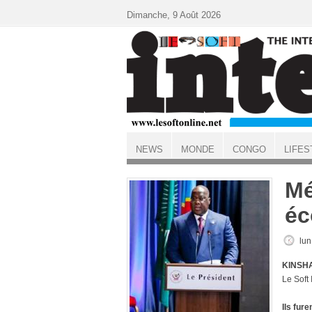
Aller au contenu principal
Dimanche, 9 Août 2026
NEWS
MONDE
CONGO
LIFES
ACCUEIL
Mé
éc
lun
KINSHA
Le Soft
Ils fur