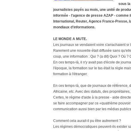
sous la
journalistes payés au mois, une unité de produ
informée - l'agence de presse AZAP - comme il
International, Reuter, Agence France-Presse, la
mondiaux d'informations.
LE MONDE A MUTE.
Les journaux se vendaient voire s'arrachaient sr 
Rarement une nouvelle était diffusée sans qu'ell
coup, une information : Qui ? (a dit) Quoi ? O
En ces temps-là, il n'y avait pas d'école de jour
l'époque, la formation sur le tas était la règle 
formation à l'étranger.
En ces temps-là, que de journaux de référence, d
Africaine, etc. Avec des statuts, des propriétaire
Certes, le régime d'aide à la presse - aide direct
se faire accompagner par ce «quatrième pouvoir» r
communication aussi bien par les médias publics 
Comment cela aurait-il pu être autrement ?
Les régimes démocratiques peuvent-ils exister s