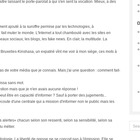
ître laissant le porte-parolat à qui s'en sent la vocation. Mieux, à des
D
ment ajouté à la suroffre permise par les technologies, à
 fait muter le monde. L'Internet a tout chamboulé avec les sites en
eaux sociaux, les blogs, les fake news. En clair, la multitude. La
rte Bruxelles-Kinshasa, un expatrié vînt me voir à mon siège, ces mots à
s de votre média que je connais. Mais j'ai une question : comment fait-
aissa sans mot.
tion mais que je n'en avais aucune réponse !
ut être en capacité d'informer ? Sauf à porter des jugements...
l'écoute d'une centrale qui a mission d'informer non le public mais les
s alertes» chacun selon son ressenti, selon sa sensibilité, selon sa
du métier.
ologie. La liberté de presse ne se conçoit pas à l'émission. Elle se