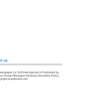
T US
wspaper Le Soft International is Published by
ss Group Afrimages Kinshasa Bruxelles Paris |
right lesoftonline.net