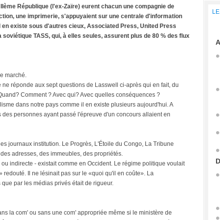
 IIème République (l'ex-Zaïre) eurent chacun une compagnie de
LE
ction, une imprimerie, s'appuyaient sur une centrale d'information
 en existe sous d'autres cieux, Associated Press, United Press
 soviétique TASS, qui, à elles seules, assurent plus de 80 % des flux
A
le marché.
e ne réponde aux sept questions de Lasswell ci-après qui en fait, du
ù ? Quand? Comment ? Avec qui? Avec quelles conséquences ?
nalisme dans notre pays comme il en existe plusieurs aujourd'hui. A
mais des personnes ayant passé l'épreuve d'un concours allaient en
es journaux institution. Le Progrès, L'Étoile du Congo, La Tribune
s, des adresses, des immeubles, des propriétés.
D
e ou indirecte - existait comme en Occident. Le régime politique voulait
edouté. Il ne lésinait pas sur le «quoi qu'il en coûte». La
que par les médias privés était de rigueur.
ans la com' ou sans une com' appropriée même si le ministère de