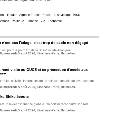
e des médias, signer leur arrêt de mort.
onal
Reuter
Agence France-Presse
la soviétique TASS
nshasa
Politique
Finance
Vie
Economie
e n'est pas l'étiage, c'est trop de sable non dégagé
 n’est point le point fort de la Snél-Société Anonyme.
70, mercredi, 5 août 2026, Kinshasa-Paris, Bruxelles.
rend visite au GUCE et se préoccupe d'accès aux
base
her les activités informelles de l'administration afin de favoriser leur
70, mercredi, 5 août 2026, Kinshasa-Paris, Bruxelles.
nku Shiku écoute
st un levier d'influence globale. On doit lui reconnaître son rôle
70, mercredi, 5 août 2026, Kinshasa-Paris, Bruxelles.