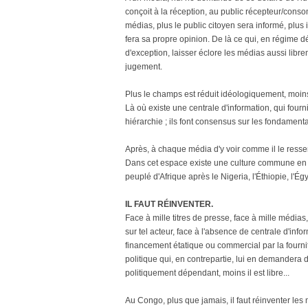
conçoit à la réception, au public récepteur/cons
médias, plus le public citoyen sera informé, plus 
fera sa propre opinion. De là ce qui, en régime
d'exception, laisser éclore les médias aussi libre
jugement.
Plus le champs est réduit idéologiquement, moins 
Là où existe une centrale d'information, qui fou
hiérarchie ; ils font consensus sur les fondament
Après, à chaque média d'y voir comme il le resse
Dans cet espace existe une culture commune en p
peuplé d'Afrique après le Nigeria, l'Éthiopie, l'É
IL FAUT RÉINVENTER.
Face à mille titres de presse, face à mille média
sur tel acteur, face à l'absence de centrale d'inf
financement étatique ou commercial par la fourni
politique qui, en contrepartie, lui en demandera 
politiquement dépendant, moins il est libre...
Au Congo, plus que jamais, il faut réinventer le