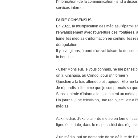
l'Information (de la communication) tend à dispara
services internes.
FAIRE CONSENSUS.
En 2022, la multiplication des médias, l'éparpille
l'envahissement avec l'ouverture des frontières, a
ligne, les médias d'information en continu, les rés
dérégulation.
Il y a vingt ans, à bord d'un vol faisant la desse
la bouche :
- Cher Monsieur, je vous connais, ne me parlez pa
on à Kinshasa, au Congo, pour s'informer ?
Question à la fois attendue et tragique. Elle me l
Je répondis à l'homme que je comprenais sa ques
Sans centrale d'information, comment un média pe
Un journal, une télévision, une radio, etc., est à 
médias.
Aux médias d'exploiter - de mettre en forme - «ce
ligne éditoriale, dans le respect strict des règles 
A un média, nul ne demande de se défaire de l'idé