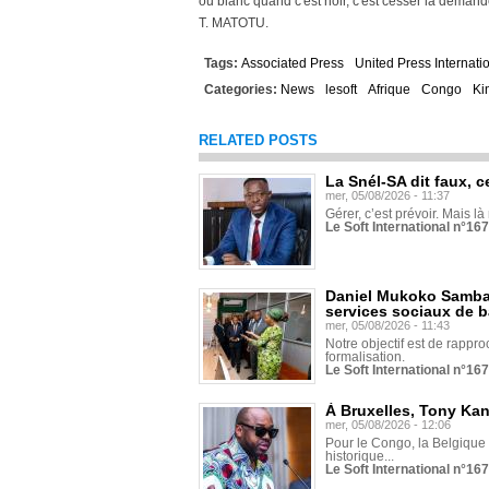
ou blanc quand c'est noir, c'est cesser la demand
T. MATOTU.
Tags:
Associated Press
United Press Internati
Categories:
News
lesoft
Afrique
Congo
Ki
RELATED POSTS
La Snél-SA dit faux, c
mer, 05/08/2026 - 11:37
Gérer, c’est prévoir. Mais là
Le Soft International n°16
Daniel Mukoko Samba 
services sociaux de 
mer, 05/08/2026 - 11:43
Notre objectif est de rapproc
formalisation.
Le Soft International n°16
À Bruxelles, Tony Ka
mer, 05/08/2026 - 12:06
Pour le Congo, la Belgique e
historique...
Le Soft International n°16