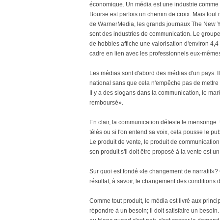
économique. Un média est une industrie comme u
Bourse est parfois un chemin de croix. Mais tout 
de WarnerMedia, les grands journaux The New Y
sont des industries de communication. Le groupe 
de hobbies affiche une valorisation d'environ 4,4 
cadre en lien avec les professionnels eux-même
Les médias sont d'abord des médias d'un pays. Il l
national sans que cela n'empêche pas de mettre l
Il y a des slogans dans la communication, le marketi
remboursé».
En clair, la communication déteste le mensonge. U
télés ou si l'on entend sa voix, cela pousse le pu
Le produit de vente, le produit de communication 
son produit s'il doit être proposé à la vente est u
Sur quoi est fondé «le changement de narratif»? 
résultat, à savoir, le changement des conditions
Comme tout produit, le média est livré aux principe
répondre à un besoin; il doit satisfaire un besoin