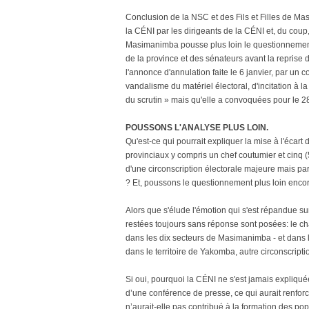
Conclusion de la NSC et des Fils et Filles de Ma
la CÉNI par les dirigeants de la CÉNI et, du coup,
Masimanimba pousse plus loin le questionnement 
de la province et des sénateurs avant la reprise
l'annonce d'annulation faite le 6 janvier, par un
vandalisme du matériel électoral, d'incitation à la
du scrutin » mais qu'elle a convoquées pour le 28 
POUSSONS L'ANALYSE PLUS LOIN.
Qu'est-ce qui pourrait expliquer la mise à l'écart
provinciaux y compris un chef coutumier et cinq (
d'une circonscription électorale majeure mais par
? Et, poussons le questionnement plus loin enco
Alors que s'élude l'émotion qui s'est répandue s
restées toujours sans réponse sont posées: le chao
dans les dix secteurs de Masimanimba - et dans
dans le territoire de Yakomba, autre circonscriptio
Si oui, pourquoi la CÉNI ne s'est jamais expliq
d’une conférence de presse, ce qui aurait renfo
n’aurait-elle pas contribué à la formation des pop