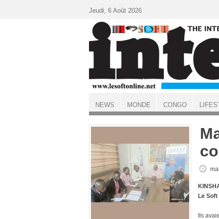
Aller au contenu principal
Jeudi, 6 Août 2026
NEWS
MONDE
CONGO
LIFES
ACCUEIL
Ma
co
mar
KINSHA
Le Soft
Ils ava