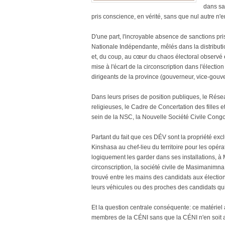
dans sa
pris conscience, en vérité, sans que nul autre n'e
D'une part, l'incroyable absence de sanctions pr
Nationale Indépendante, mêlés dans la distributi
et, du coup, au cœur du chaos électoral observé 
mise à l'écart de la circonscription dans l'électi
dirigeants de la province (gouverneur, vice-gouver
Dans leurs prises de position publiques, le Rés
religieuses, le Cadre de Concertation des filles 
sein de la NSC, la Nouvelle Société Civile Congol
Partant du fait que ces DÉV sont la propriété excl
Kinshasa au chef-lieu du territoire pour les opér
logiquement les garder dans ses installations, à 
circonscription, la société civile de Masimanimna 
trouvé entre les mains des candidats aux élection
leurs véhicules ou des proches des candidats qui
Et la question centrale conséquente: ce matériel 
membres de la CÉNI sans que la CÉNI n'en soit au