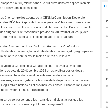
 diaspora n'ait vu, mieux, sans que nul autre dans cet espace n'en ait
LE
n ait pris vraiment conscience.
ises à l'encontre des agents de la CÉNI, la Commission Électorale
A
on des DÉV, les Dispositifs Électroniques de Vote ou machines à voter,
et dénoncé dans la circonscription de Masimanimba. Puis de l'autre, la
on des dirigeants de l'Assemblée provinciale du Kwilu et, du coup, des
neur, ministres) et, à l'échelle nationale, des sénateurs.
eau des femmes, celui des Droits de l'Homme, les Confessions
et fils de Masimanimba, la notabilité de Masimanimba, etc., regroupés au
aise, ont été percutants, le moins que l'on puisse dire.
usive de la CÉNI et de la CÉNI seule, qui les avait fait venir de
ations de vote du 20 décembre 2023 et les avait gardés ou devait
Masimanimba et dans les différents centres de vote de la
D
s'interroge sur le mystère de la sortie/de la disparition de ce matériel
s législatives nationales et provinciales, dans leurs habitations, dans
 ne pouvaient en aucun cas le détenir.
aurait pu se trouver entre les mains des individus autres que les
 courant et n’informe le public sur ce mystère ?