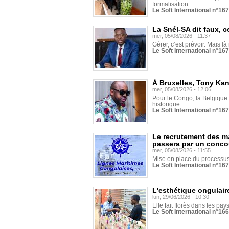
formalisation.
Le Soft International n°16
La Snél-SA dit faux, c
mer, 05/08/2026 - 11:37
Gérer, c’est prévoir. Mais là
Le Soft International n°16
À Bruxelles, Tony Ka
mer, 05/08/2026 - 12:06
Pour le Congo, la Belgique e
historique...
Le Soft International n°16
Le recrutement des m
passera par un conco
mer, 05/08/2026 - 11:55
Mise en place du processus 
Le Soft International n°16
L'esthétique ongulaire
lun, 29/06/2026 - 10:30
Elle fait florès dans les pays
Le Soft International n°166