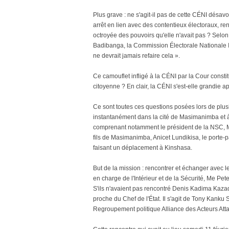
Plus grave : ne s'agit-il pas de cette CÉNI désav
arrêt en lien avec des contentieux électoraux, rend
octroyée des pouvoirs qu'elle n'avait pas ? Selo
Badibanga, la Commission Électorale Nationale I
ne devrait jamais refaire cela ».
Ce camouflet infligé à la CÉNI par la Cour constit
citoyenne ? En clair, la CÉNI s'est-elle grandie a
Ce sont toutes ces questions posées lors de plusi
instantanément dans la cité de Masimanimba et à K
comprenant notamment le président de la NSC, Me
fils de Masimanimba, Anicet Lundikisa, le port
faisant un déplacement à Kinshasa.
But de la mission : rencontrer et échanger avec 
en charge de l'Intérieur et de la Sécurité, Me Pe
S'ils n'avaient pas rencontré Denis Kadima Kazad
proche du Chef de l'État. Il s'agit de Tony Kank
Regroupement politique Alliance des Acteurs Att