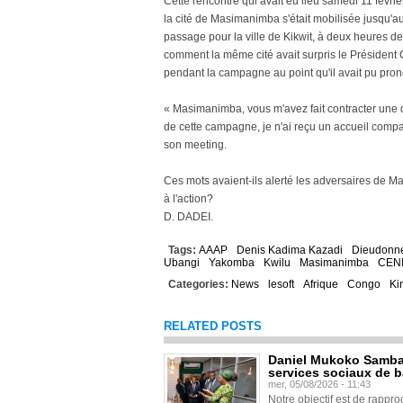
Cette rencontre qui avait eu lieu samedi 11 févr
la cité de Masimanimba s'était mobilisée jusqu'aux
passage pour la ville de Kikwit, à deux heures 
comment la même cité avait surpris le Président
pendant la campagne au point qu'il avait pu pro
« Masimanimba, vous m'avez fait contracter une de
de cette campagne, je n'ai reçu un accueil compara
son meeting.
Ces mots avaient-ils alerté les adversaires de 
à l'action?
D. DADEI.
Tags:
AAAP
Denis Kadima Kazadi
Dieudonn
Ubangi
Yakomba
Kwilu
Masimanimba
CEN
Categories:
News
lesoft
Afrique
Congo
Ki
RELATED POSTS
Daniel Mukoko Samba 
services sociaux de 
mer, 05/08/2026 - 11:43
Notre objectif est de rapproc