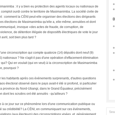
simanimba : il y a bien eu protection des agents locaux ou nationaux de
 complot ourdi contre le territoire de Masimanimba. La société civile de
: comment la CÉNI peut-elle organiser des élections des dirigeants
D
 des élections de Masimanimba qu'elle a, elle-même, annulées et dont
 communiqué, invoque «des actes de fraude, de corruption, de
 violence, de détention illégale de dispositifs électriques de vote le jour
avril, soit bien plus tard ?
 d'une circonscription qui compte quatorze (14) députés dont neuf (9)
5) nationaux ? Ne s'agit-il pas d'une opération d'effacement-élimination
 qui? Qui en voulait (qui en veut) à la circonscription de Masimanimba
re, pourquoi ?
ur les habitants après ces événements surprenants, d'autres questions
s électoral observé dans le pays avait-il été si profond, si particulier
 la province du Nord-Ubangi, dans le Grand Équateur, précisément
n dont les scrutins ont été annulés - qu'ailleurs ?
uée à ce jour sur ce phénomène lors d'une communication publique ou
rcé sa crédibilité? La CÉNI, en communiquant sur ces événements,
ulations (aux électeurs) des circonscriptions visées, et, généralement,