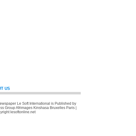
T US
wspaper Le Soft International is Published by
ss Group Afrimages Kinshasa Bruxelles Paris |
right lesoftonline.net