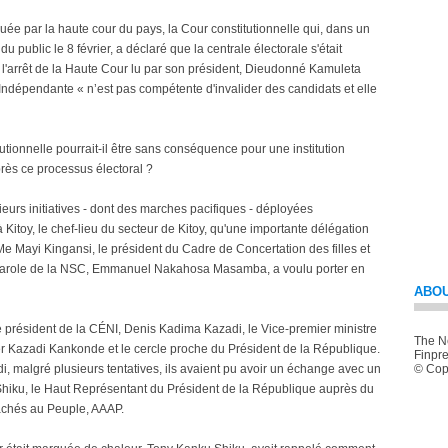
ouée par la haute cour du pays, la Cour constitutionnelle qui, dans un
u public le 8 février, a déclaré que la centrale électorale s'était
n l'arrêt de la Haute Cour lu par son président, Dieudonné Kamuleta
ndépendante « n’est pas compétente d'invalider des candidats et elle
utionnelle pourrait-il être sans conséquence pour une institution
près ce processus électoral ?
eurs initiatives - dont des marches pacifiques - déployées
itoy, le chef-lieu du secteur de Kitoy, qu'une importante délégation
 Mayi Kingansi, le président du Cadre de Concertation des filles et
e-parole de la NSC, Emmanuel Nakahosa Masamba, a voulu porter en
ABOU
le président de la CÉNI, Denis Kadima Kazadi, le Vice-premier ministre
The Ne
ter Kazadi Kankonde et le cercle proche du Président de la République.
Finpre
i, malgré plusieurs tentatives, ils avaient pu avoir un échange avec un
© Copy
u Shiku, le Haut Représentant du Président de la République auprès du
achés au Peuple, AAAP.