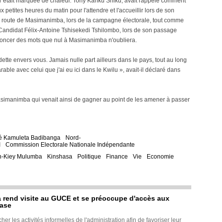
ier était marquée de chaleur. Tony Kanku Shiku, avait rappelé comment
 petites heures du matin pour l'attendre et l'accueillir lors de son
de route de Masimanimba, lors de la campagne électorale, tout comme
 Candidat Félix-Antoine Tshisekedi Tshilombo, lors de son passage
noncer des mots que nul à Masimanimba n'oubliera.
tte envers vous. Jamais nulle part ailleurs dans le pays, tout au long
ble avec celui que j'ai eu ici dans le Kwilu », avait-il déclaré dans
Masimanimba qui venait ainsi de gagner au point de les amener à passer
é Kamuleta Badibanga
Nord-
I
Commission Electorale Nationale Indépendante
n-Kiey Mulumba
Kinshasa
Politique
Finance
Vie
Economie
rend visite au GUCE et se préoccupe d'accès aux
base
her les activités informelles de l'administration afin de favoriser leur