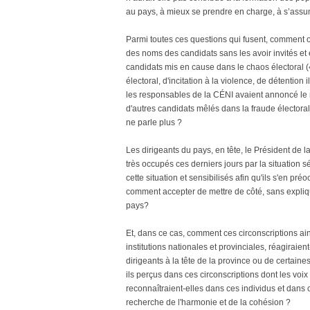
au pays, à mieux se prendre en charge, à s’assu
Parmi toutes ces questions qui fusent, comment ou
des noms des candidats sans les avoir invités et é
candidats mis en cause dans le chaos électoral (
électoral, d'incitation à la violence, de détention 
les responsables de la CÉNI avaient annoncé le m
d'autres candidats mêlés dans la fraude électora
ne parle plus ?
Les dirigeants du pays, en tête, le Président de 
très occupés ces derniers jours par la situation sé
cette situation et sensibilisés afin qu'ils s'en p
comment accepter de mettre de côté, sans expliq
pays?
Et, dans ce cas, comment ces circonscriptions ai
institutions nationales et provinciales, réagiraie
dirigeants à la tête de la province ou de certaine
ils perçus dans ces circonscriptions dont les voi
reconnaîtraient-elles dans ces individus et dans
recherche de l'harmonie et de la cohésion ?