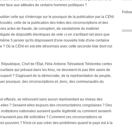
mer face aux attitudes de certains hommes politiques ?
Follow
blier celle qui s'interroge sur le pourquoi de la publication par la CÉNI
coutés, celle de la publication des listes des circonscriptions et des
«les actes de fraude, de corruption, de vandalisme du matériel
illégale de dispositifs électriques de vote ») en s'arrêtant net alors que
ême 5 janvier qu'ils disposaient d'une nouvelle liste d'une centaine
le ? Où la CÉNI en est-elle désormais avec cette seconde liste dont nul
la République, Chef de l'État, Félix-Antoine Tshisekedi Tshilombo certes
curitaire qui prévaut dans les Kivu, ne devraient-ils pas être saisis de
réoccupent ? S'agissant de la démocratie, de la représentation du peuple,
uer pourquoi, des circonscriptions et, donc, des communautés du
nsi effacés, se retrouvant sans aucun représentant au niveau des
nt-elles ? Seraient-elles toujours des circonscriptions congolaises ? Des
s institutions nationales auraient quelle légitimité ou comment seraient-
x n'auraient pas été sollicitées ? Comment ces circonscriptions se
 ces pouvoirs ? N'est-ce pas créer des problèmes quand le pays est à la