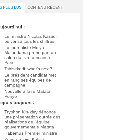
S PLUS LUS
CONTENU RÉCENT
ujourd'hui :
Le ministre Nicolas Kazadi
pulvérise tous les chiffres
La journaliste Melya
Malundama prend part au
salon du livre africain à
Paris
Tshisekedi: what’s next?
Le président candidat met
en rang ses équipes de
campagne
Nouvelle affaire Matata
Ponyo
epuis toujours :
Tryphon Kin-kiey dénonce
une présentation outrée des
réalisations de l’équipe
gouvernementale Matata
Habemus Premier ministre
Kengo rejoint Kabila