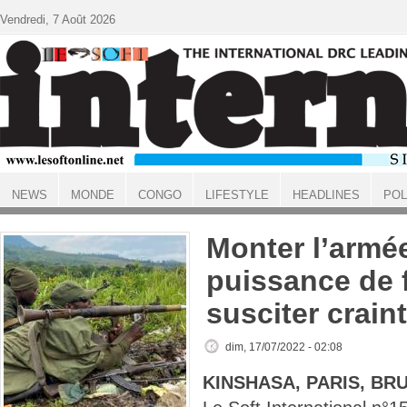
Aller au contenu principal
Vendredi, 7 Août 2026
NEWS
MONDE
CONGO
LIFESTYLE
HEADLINES
POL
ACCUEIL
Monter l’armé
puissance de f
susciter crain
dim, 17/07/2022 - 02:08
KINSHASA, PARIS, BR