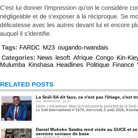
C'est lui donner l’impression qu’on le considère c
négligeable et de s’exposer à la réciproque. Se mo
délicatesse avec les autres devant lui et encore p
auquel il s’identifie.
Tags:
FARDC
M23
ougando-rwandais
Categories:
News
lesoft
Afrique
Congo
Kin-Kie
Mulumba
Kinshasa
Headlines
Politique
Finance
RELATED POSTS
La Snél-SA dit faux, ce n'est pas l'étiage, c'est
mer, 05/08/2026 - 11:37
Gérer, c’est prévoir. Mais là n’est point le point fort de la Sn
Le Soft International n°1670, mercredi, 5 août 2026, Kinsh
Daniel Mukoko Samba rend visite au GUCE et se
services sociaux de base
mer, 05/08/2026 - 11:43