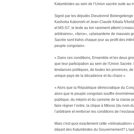
Katumbistes au sein de l’Union sacrée suite au ma
Signé par les députés Dieudonné Bolengetenge B
Kashoba Kabonshi et Jean-Claude Kibala N'kolde
et MS-G7, le texte au ton rarement atteint («mas
arbitraires», «farce», «plaisanterie de mauvais goû
Sacrée sont trahis chaque jour au profit des intér
peuple congolais».
« Dans ces conditions, Ensemble et les deux grou
que leur participation au sein de l'Union Sacrée. 
tendances politiques, de toutes les provinces, de 
unique pays de la décadence et du chaos ».
« Alors que la République démocratique du Congo 
alors que le peuple congolais souffre énormémen
publique, du mépris et du cynisme de la classe pol
faire régner l’ordre, la clique à Mboso (du nom d
l’arbitraire et renforcer les conditions de l’escla
Mais c'est quoi exactement cette «réévaluation» qu
départ des Katumbistes du Gouvernement? L'opéra