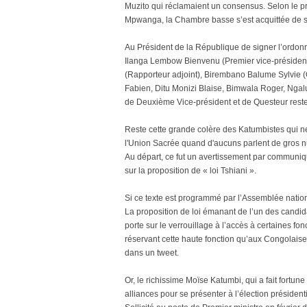
Muzito qui réclamaient un consensus. Selon le 
Mpwanga, la Chambre basse s’est acquittée de s
Au Président de la République de signer l’ordo
Ilanga Lembow Bienvenu (Premier vice-présiden
(Rapporteur adjoint), Birembano Balume Sylvie
Fabien, Ditu Monizi Blaise, Bimwala Roger, Ng
de Deuxième Vice-président et de Questeur resten
Reste cette grande colère des Katumbistes qui ne
l'Union Sacrée quand d'aucuns parlent de gros nu
Au départ, ce fut un avertissement par communiqu
sur la proposition de « loi Tshiani ».
Si ce texte est programmé par l’Assemblée nationa
La proposition de loi émanant de l’un des candi
porte sur le verrouillage à l’accès à certaines fo
réservant cette haute fonction qu’aux Congolaise
dans un tweet.
Or, le richissime Moïse Katumbi, qui a fait fort
alliances pour se présenter à l’élection président