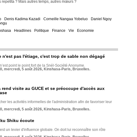
Bis repetita ? Mais autres temps, autres mœurs ?
o
Denis Kadima Kazadi
Corneille Nangaa Yobeluo
Daniel Ngoy
ongu
nshasa
Headlines
Politique
Finance
Vie
Economie
e n'est pas l'étiage, c'est trop de sable non dégagé
 n’est point le point fort de la Snél-Société Anonyme.
70, mercredi, 5 août 2026, Kinshasa-Paris, Bruxelles.
rend visite au GUCE et se préoccupe d'accès aux
base
her les activités informelles de l'administration afin de favoriser leur
70, mercredi, 5 août 2026, Kinshasa-Paris, Bruxelles.
nku Shiku écoute
st un levier d'influence globale. On doit lui reconnaître son rôle