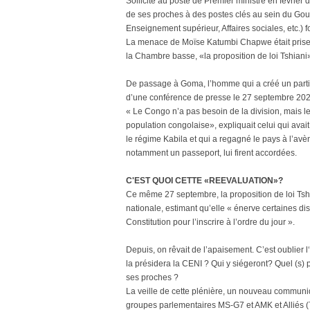
Sollicité au poste de Premier ministre en février d
de ses proches à des postes clés au sein du Gou
Enseignement supérieur, Affaires sociales, etc.
La menace de Moïse Katumbi Chapwe était prise t
la Chambre basse, «la proposition de loi Tshiani»
De passage à Goma, l’homme qui a créé un parti E
d’une conférence de presse le 27 septembre 2021, 
« Le Congo n’a pas besoin de la division, mais le 
population congolaise», expliquait celui qui avai
le régime Kabila et qui a regagné le pays à l’av
notamment un passeport, lui firent accordées.
C'EST QUOI CETTE «REEVALUATION»?
Ce même 27 septembre, la proposition de loi Tshi
nationale, estimant qu’elle « énerve certaines disp
Constitution pour l’inscrire à l’ordre du jour ».
Depuis, on rêvait de l’apaisement. C’est oublier l
la présidera la CENI ? Qui y siégeront? Quel (s) 
ses proches ?
La veille de cette plénière, un nouveau communi
groupes parlementaires MS-G7 et AMK et Alliés (7