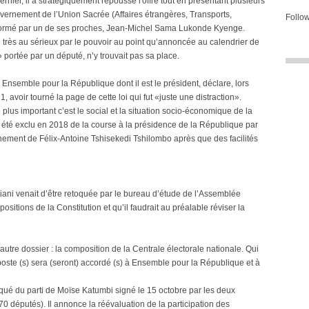
ernier, il a stratégiquement repoussé l'offre tout en présentant plusieurs
vernement de l’Union Sacrée (Affaires étrangères, Transports,
Follow
) formé par un de ses proches, Jean-Michel Sama Lukonde Kyenge.
rès au sérieux par le pouvoir au point qu’annoncée au calendrier de
 portée par un député, n’y trouvait pas sa place.
nsemble pour la République dont il est le président, déclare, lors
avoir tourné la page de cette loi qui fut «juste une distraction».
plus important c’est le social et la situation socio-économique de la
t été exclu en 2018 de la course à la présidence de la République par
ènement de Félix-Antoine Tshisekedi Tshilombo après que des facilités
ani venait d’être retoquée par le bureau d’étude de l’Assemblée
ositions de la Constitution et qu’il faudrait au préalable réviser la
‘autre dossier : la composition de la Centrale électorale nationale. Qui
poste (s) sera (seront) accordé (s) à Ensemble pour la République et à
qué du parti de Moïse Katumbi signé le 15 octobre par les deux
0 députés). Il annonce la réévaluation de la participation des