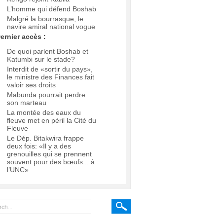
L’homme qui défend Boshab
Malgré la bourrasque, le
navire amiral national vogue
ernier accès :
De quoi parlent Boshab et
Katumbi sur le stade?
Interdit de «sortir du pays»,
le ministre des Finances fait
valoir ses droits
Mabunda pourrait perdre
son marteau
La montée des eaux du
fleuve met en péril la Cité du
Fleuve
Le Dép. Bitakwira frappe
deux fois: «Il y a des
grenouilles qui se prennent
souvent pour des bœufs... à
l’UNC»