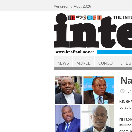
Aller au contenu principal
Vendredi, 7 Août 2026
NEWS
MONDE
CONGO
LIFES
ACCUEIL
Na
lun
KINSHA
Le Soft
Ni l'ab
Mulunda
chefs r