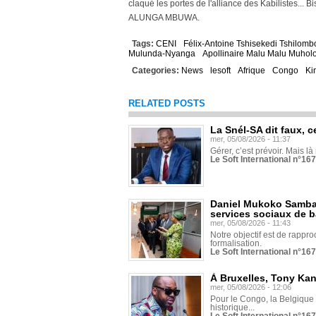
claqué les portes de l'alliance des Kabilistes... 
ALUNGA MBUWA.
Tags:
CENI
Félix-Antoine Tshisekedi Tshilomb
Mulunda-Nyanga
Apollinaire Malu Malu Muhol
Categories:
News
lesoft
Afrique
Congo
Ki
RELATED POSTS
La Snél-SA dit faux, c
mer, 05/08/2026 - 11:37
Gérer, c’est prévoir. Mais là
Le Soft International n°16
Daniel Mukoko Samba 
services sociaux de 
mer, 05/08/2026 - 11:43
Notre objectif est de rapproc
formalisation.
Le Soft International n°16
À Bruxelles, Tony Ka
mer, 05/08/2026 - 12:06
Pour le Congo, la Belgique e
historique...