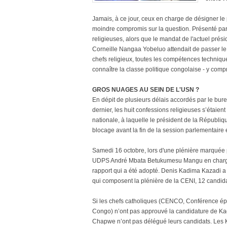
Jamais, à ce jour, ceux en charge de désigner le 
moindre compromis sur la question. Présenté par 
religieuses, alors que le mandat de l'actuel prés
Corneille Nangaa Yobeluo attendait de passer le 
chefs religieux, toutes les compétences techniques,
connaître la classe politique congolaise - y compri
GROS NUAGES AU SEIN DE L'USN ?
En dépit de plusieurs délais accordés par le bure
dernier, les huit confessions religieuses s’étai
nationale, à laquelle le président de la Républi
blocage avant la fin de la session parlementaire 
Samedi 16 octobre, lors d'une plénière marquée p
UDPS André Mbata Betukumesu Mangu en charge d
rapport qui a été adopté. Denis Kadima Kazadi a
qui composent la plénière de la CENI, 12 candidats
Si les chefs catholiques (CENCO, Conférence épi
Congo) n’ont pas approuvé la candidature de K
Chapwe n’ont pas délégué leurs candidats. Les 