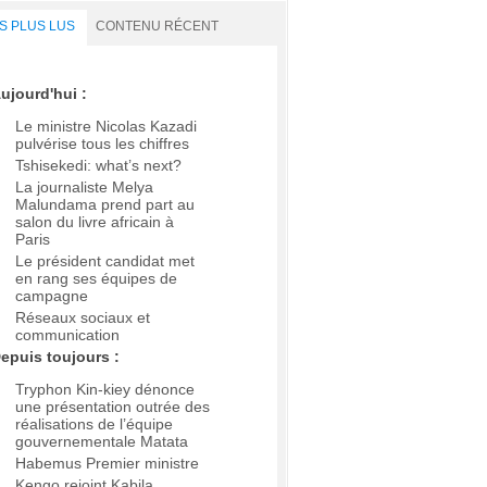
S PLUS LUS
CONTENU RÉCENT
ujourd'hui :
Le ministre Nicolas Kazadi
pulvérise tous les chiffres
Tshisekedi: what’s next?
La journaliste Melya
Malundama prend part au
salon du livre africain à
Paris
Le président candidat met
en rang ses équipes de
campagne
Réseaux sociaux et
communication
epuis toujours :
Tryphon Kin-kiey dénonce
une présentation outrée des
réalisations de l’équipe
gouvernementale Matata
Habemus Premier ministre
Kengo rejoint Kabila