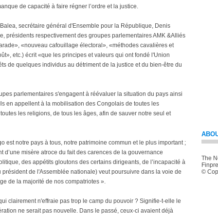
nque de capacité à faire régner l’ordre et la justice.
alea, secrétaire général d'Ensemble pour la République, Denis
, présidents respectivement des groupes parlementaires AMK &Alliés
carade», «nouveau cafouillage électoral», «méthodes cavalières et
t», etc.) écrit «que les principes et valeurs qui ont fondé l'Union
êts de quelques individus au détriment de la justice et du bien-être du
pes parlementaires s'engagent à réévaluer la situation du pays ainsi
Ils en appellent à la mobilisation des Congolais de toutes les
toutes les religions, de tous les âges, afin de sauver notre seul et
ABOU
est notre pays à tous, notre patrimoine commun et le plus important ;
t d’une misère atroce du fait des carences de la gouvernance
The Ne
itique, des appétits gloutons des certains dirigeants, de l’incapacité à
Finpre
u président de l'Assemblée nationale) veut poursuivre dans la voie de
© Copy
vage de la majorité de nos compatriotes ».
i clairement n'effraie pas trop le camp du pouvoir ? Signifie-t-elle le
tion ne serait pas nouvelle. Dans le passé, ceux-ci avaient déjà