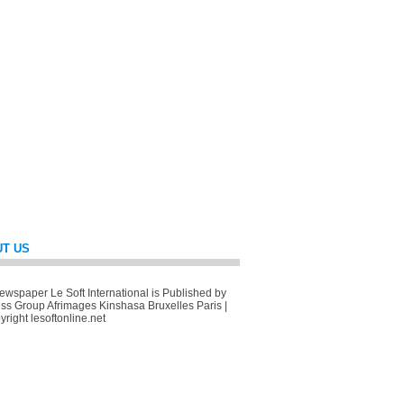
T US
wspaper Le Soft International is Published by
ss Group Afrimages Kinshasa Bruxelles Paris |
right lesoftonline.net