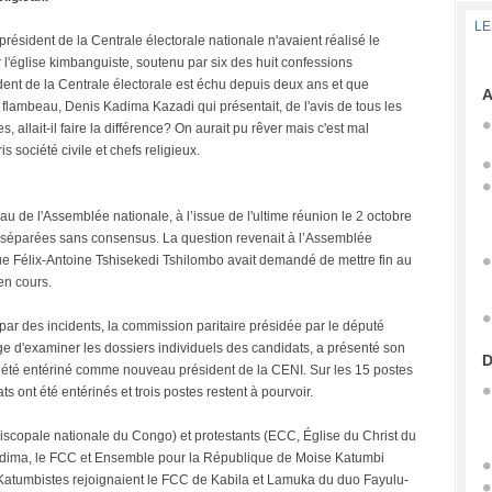
LE
président de la Centrale électorale nationale n'avaient réalisé le
l'église kimbanguiste, soutenu par six des huit confessions
ident de la Centrale électorale est échu depuis deux ans et que
A
flambeau, Denis Kadima Kazadi qui présentait, de l'avis de tous les
 allait-il faire la différence? On aurait pu rêver mais c'est mal
s société civile et chefs religieux.
au de l'Assemblée nationale, à l’issue de l'ultime réunion le 2 octobre
ent séparées sans consensus. La question revenait à l’Assemblée
que Félix-Antoine Tshisekedi Tshilombo avait demandé de mettre fin au
en cours.
ar des incidents, la commission paritaire présidée par le député
'examiner les dossiers individuels des candidats, a présenté son
D
 été entériné comme nouveau président de la CENI. Sur les 15 postes
 ont été entérinés et trois postes restent à pourvoir.
scopale nationale du Congo) et protestants (ECC, Église du Christ du
adima, le FCC et Ensemble pour la République de Moise Katumbi
Katumbistes rejoignaient le FCC de Kabila et Lamuka du duo Fayulu-