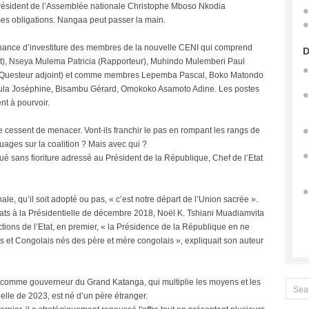
président de l’Assemblée nationale Christophe Mboso Nkodia
es obligations. Nangaa peut passer la main.
nnance d’investiture des membres de la nouvelle CENI qui comprend
D
t), Nseya Mulema Patricia (Rapporteur), Muhindo Mulemberi Paul
 (Questeur adjoint) et comme membres Lepemba Pascal, Boko Matondo
alula Joséphine, Bisambu Gérard, Omokoko Asamoto Adine. Les postes
t à pourvoir.
 cessent de menacer. Vont-ils franchir le pas en rompant les rangs de
ages sur la coalition ? Mais avec qui ?
é sans fioriture adressé au Président de la République, Chef de l’Etat
le, qu’il soit adopté ou pas, « c’est notre départ de l’Union sacrée ».
dats à la Présidentielle de décembre 2018, Noël K. Tshiani Muadiamvita
nctions de l’Etat, en premier, « la Présidence de la République en ne
s et Congolais nés des père et mère congolais », expliquait son auteur
une comme gouverneur du Grand Katanga, qui multiplie les moyens et les
ielle de 2023, est né d’un père étranger.