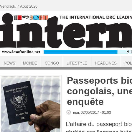
Aller au contenu principal
Vendredi, 7 Août 2026
NEWS
MONDE
CONGO
LIFESTYLE
HEADLINES
POL
ACCUEIL
Passeports bi
congolais, une
enquête
mar, 02/05/2017 - 01:03
L’affaire du passeport bi