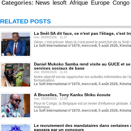
Categories:
News
lesoft
Afrique
Europe
Congo
RELATED POSTS
La Snél-SA dit faux, ce n'est pas l'étiage, c'est
mer, 05/08/2026 - 11:37
Gérer, c’est prévoir. Mais là n’est point le point fort de la Sn
Le Soft International n°1670, mercredi, 5 août 2026, Kinsh
Daniel Mukoko Samba rend visite au GUCE et se
services sociaux de base
mer, 05/08/2026 - 11:43
Notre objectif est de rapprocher les activités informelles de l'
formalisation.
Le Soft International n°1670, mercredi, 5 août 2026, Kinsh
À Bruxelles, Tony Kanku Shiku écoute
mer, 05/08/2026 - 12:06
Pour le Congo, la Belgique est un levier d'influence globale. O
historique...
Le Soft International n°1670, mercredi, 5 août 2026, Kinsh
Le recrutement des mandataires dans certaines 
passera par un concours