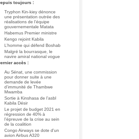
epuis toujours :
Tryphon Kin-kiey dénonce
une présentation outrée des
réalisations de l’équipe
gouvernementale Matata
Habemus Premier ministre
Kengo rejoint Kabila
L’homme qui défend Boshab
Malgré la bourrasque, le
navire amiral national vogue
ernier accès :
Au Sénat, une commission
pour donner suite à une
demande de levée
d’immunité de Thambwe
Mwamba
Sortie à Kinshasa de l’asbl
Kabila Désir
Le projet de budget 2021 en
régression de 40% à
l’épreuve de la crise au sein
de la coalition
Congo Airways se dote d'un
avion Airbus A320