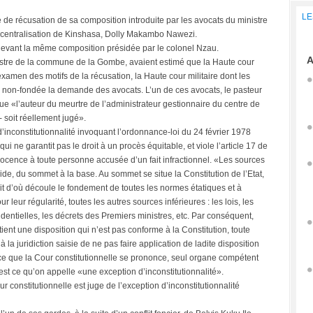
LE
 de récusation de sa composition introduite par les avocats du ministre
a Décentralisation de Kinshasa, Dolly Makambo Nawezi.
e devant la même composition présidée par le colonel Nzau.
A
tre de la commune de la Gombe, avaient estimé que la Haute cour
examen des motifs de la récusation, la Haute cour militaire dont les
é non-fondée la demande des avocats. L’un de ces avocats, le pasteur
 «l’auteur du meurtre de l’administrateur gestionnaire du centre de
 - soit réellement jugé».
d’inconstitutionnalité invoquant l’ordonnance-loi du 24 février 1978
qui ne garantit pas le droit à un procès équitable, et viole l’article 17 de
nocence à toute personne accusée d’un fait infractionnel. «Les sources
de, du sommet à la base. Au sommet se situe la Constitution de l’Etat,
t d’où découle le fondement de toutes les normes étatiques et à
 leur régularité, toutes les autres sources inférieures : les lois, les
dentielles, les décrets des Premiers ministres, etc. Par conséquent,
tient une disposition qui n’est pas conforme à la Constitution, toute
 la juridiction saisie de ne pas faire application de ladite disposition
à ce que la Cour constitutionnelle se prononce, seul organe compétent
C’est ce qu’on appelle «une exception d’inconstitutionnalité».
r constitutionnelle est juge de l’exception d’inconstitutionnalité