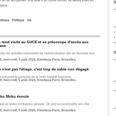
un de ses gardes, à la suite d’un conflit foncier, de Belvis Kuku Ilo,
D
ijana.
nshasa
Politique
Vie
rend visite au GUCE et se préoccupe d'accès aux
base
D
her les activités informelles de l'administration afin de favoriser leur
70, mercredi, 5 août 2026, Kinshasa-Paris, Bruxelles.
e n'est pas l'étiage, c'est trop de sable non dégagé
 n’est point le point fort de la Snél-Société Anonyme.
70, mercredi, 5 août 2026, Kinshasa-Paris, Bruxelles.
nku Shiku écoute
st un levier d'influence globale. On doit lui reconnaître son rôle
70, mercredi, 5 août 2026, Kinshasa-Paris, Bruxelles.