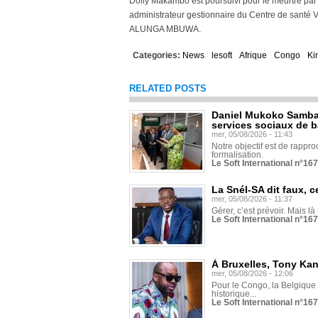
Dolly Makambo est poursuivi pour le meurtre par l’
administrateur gestionnaire du Centre de santé V
ALUNGA MBUWA.
Categories:
News
lesoft
Afrique
Congo
Ki
RELATED POSTS
Daniel Mukoko Samba 
services sociaux de 
mer, 05/08/2026 - 11:43
Notre objectif est de rapproc
formalisation.
Le Soft International n°16
La Snél-SA dit faux, c
mer, 05/08/2026 - 11:37
Gérer, c’est prévoir. Mais là
Le Soft International n°16
À Bruxelles, Tony Ka
mer, 05/08/2026 - 12:06
Pour le Congo, la Belgique e
historique...
Le Soft International n°16