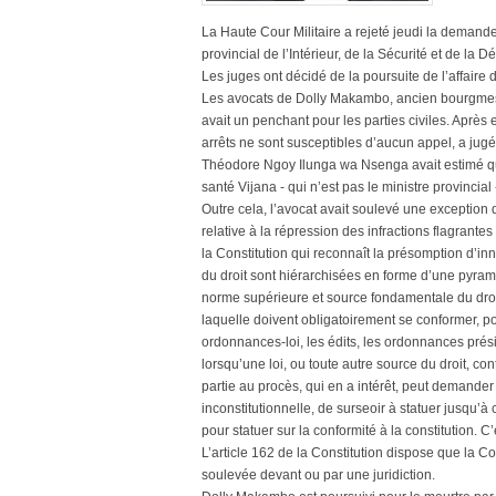
La Haute Cour Militaire a rejeté jeudi la demande
provincial de l’Intérieur, de la Sécurité et de l
Les juges ont décidé de la poursuite de l’affair
Les avocats de Dolly Makambo, ancien bourgmes
avait un penchant pour les parties civiles. Après 
arrêts ne sont susceptibles d’aucun appel, a jug
Théodore Ngoy Ilunga wa Nsenga avait estimé que
santé Vijana - qui n’est pas le ministre provincial
Outre cela, l’avocat avait soulevé une exception 
relative à la répression des infractions flagrantes 
la Constitution qui reconnaît la présomption d’in
du droit sont hiérarchisées en forme d’une pyrami
norme supérieure et source fondamentale du droi
laquelle doivent obligatoirement se conformer, pour
ordonnances-loi, les édits, les ordonnances prési
lorsqu’une loi, ou toute autre source du droit, con
partie au procès, qui en a intérêt, peut demander à
inconstitutionnelle, de surseoir à statuer jusqu’
pour statuer sur la conformité à la constitution. 
L’article 162 de la Constitution dispose que la Cou
soulevée devant ou par une juridiction.