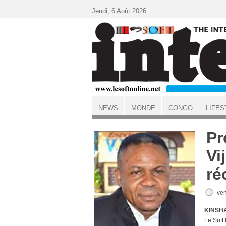
Aller au contenu principal
Jeudi, 6 Août 2026
NEWS
MONDE
CONGO
LIFES
ACCUEIL
Pr
Vi
ré
ven
KINSHA
Le Sof