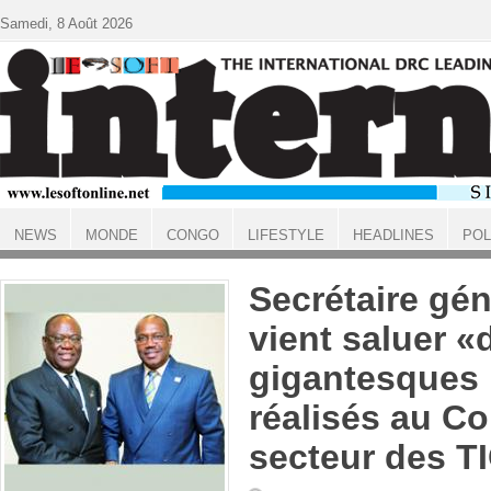
Aller au contenu principal
Samedi, 8 Août 2026
NEWS
MONDE
CONGO
LIFESTYLE
HEADLINES
POL
ACCUEIL
Secrétaire gén
vient saluer «
gigantesques 
réalisés au C
secteur des T