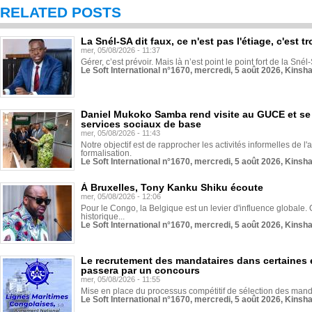
RELATED POSTS
La Snél-SA dit faux, ce n'est pas l'étiage, c'est
mer, 05/08/2026 - 11:37
Gérer, c’est prévoir. Mais là n’est point le point fort de la Sn
Le Soft International n°1670, mercredi, 5 août 2026, Kinsh
Daniel Mukoko Samba rend visite au GUCE et se
services sociaux de base
mer, 05/08/2026 - 11:43
Notre objectif est de rapprocher les activités informelles de l'
formalisation.
Le Soft International n°1670, mercredi, 5 août 2026, Kinsh
À Bruxelles, Tony Kanku Shiku écoute
mer, 05/08/2026 - 12:06
Pour le Congo, la Belgique est un levier d'influence globale. O
historique...
Le Soft International n°1670, mercredi, 5 août 2026, Kinsh
Le recrutement des mandataires dans certaines 
passera par un concours
mer, 05/08/2026 - 11:55
Mise en place du processus compétitif de sélection des manda
Le Soft International n°1670, mercredi, 5 août 2026, Kinsh