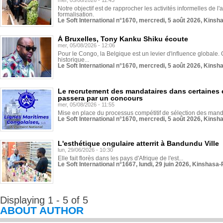
mer, 05/08/2026 - 11:43
Notre objectif est de rapprocher les activités informelles de l'
formalisation.
Le Soft International n°1670, mercredi, 5 août 2026, Kinsh
À Bruxelles, Tony Kanku Shiku écoute
mer, 05/08/2026 - 12:06
Pour le Congo, la Belgique est un levier d'influence globale. O
historique...
Le Soft International n°1670, mercredi, 5 août 2026, Kinsh
Le recrutement des mandataires dans certaines 
passera par un concours
mer, 05/08/2026 - 11:55
Mise en place du processus compétitif de sélection des manda
Le Soft International n°1670, mercredi, 5 août 2026, Kinsh
L'esthétique ongulaire atterrit à Bandundu Ville
lun, 29/06/2026 - 10:30
Elle fait florès dans les pays d'Afrique de l'est...
Le Soft International n°1667, lundi, 29 juin 2026, Kinshasa-
Displaying 1 - 5 of 5
ABOUT AUTHOR