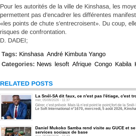
Pour les autorités de la ville de Kinshasa, les mo
permettent pas d’encadrer les différentes manifest
«les points de chute s’entrecroisent». Du coup, el
risques de confrontation.
D. DADEI;
Tags:
Kinshasa
André Kimbuta Yango
Categories:
News
lesoft
Afrique
Congo
Kabila
RELATED POSTS
La Snél-SA dit faux, ce n'est pas l'étiage, c'est
mer, 05/08/2026 - 11:37
Gérer, c’est prévoir. Mais là n’est point le point fort de la Sn
Le Soft International n°1670, mercredi, 5 août 2026, Kinsh
Daniel Mukoko Samba rend visite au GUCE et se
services sociaux de base