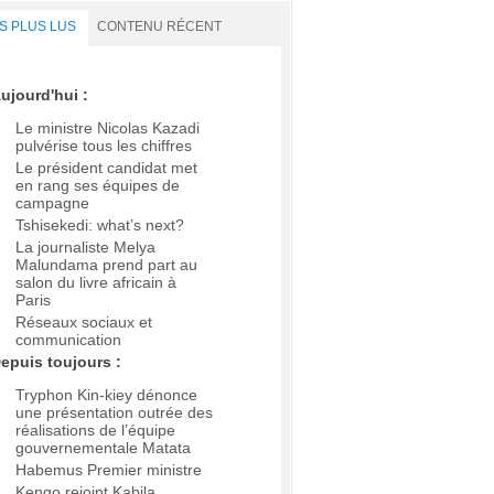
S PLUS LUS
CONTENU RÉCENT
ujourd'hui :
Le ministre Nicolas Kazadi
pulvérise tous les chiffres
Le président candidat met
en rang ses équipes de
campagne
Tshisekedi: what’s next?
La journaliste Melya
Malundama prend part au
salon du livre africain à
Paris
Réseaux sociaux et
communication
epuis toujours :
Tryphon Kin-kiey dénonce
une présentation outrée des
réalisations de l’équipe
gouvernementale Matata
Habemus Premier ministre
Kengo rejoint Kabila