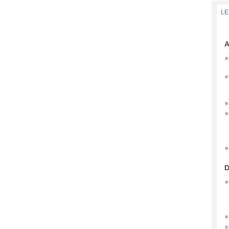
LE
A
D