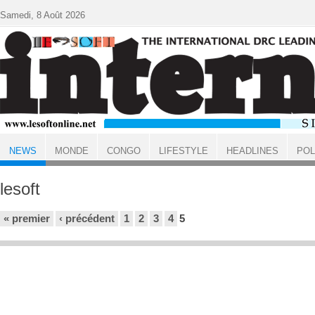
Aller au contenu principal
Samedi, 8 Août 2026
NEWS
MONDE
CONGO
LIFESTYLE
HEADLINES
POL
ACCUEIL
NEWS
lesoft
Pages
« premier
‹ précédent
1
2
3
4
5