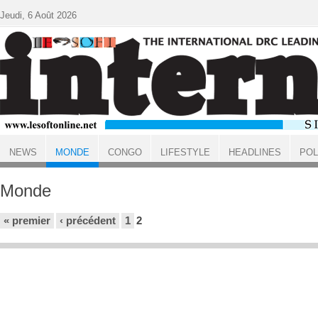
Aller au contenu principal
Jeudi, 6 Août 2026
NEWS
MONDE
CONGO
LIFESTYLE
HEADLINES
POL
ACCUEIL
Monde
Pages
« premier
‹ précédent
1
2