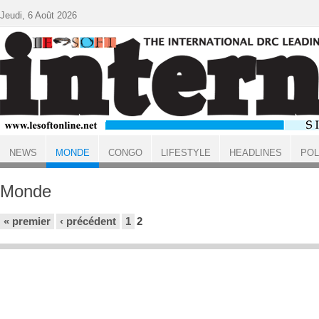
Aller au contenu principal
Jeudi, 6 Août 2026
NEWS
MONDE
CONGO
LIFESTYLE
HEADLINES
POL
ACCUEIL
Monde
Pages
« premier
‹ précédent
1
2