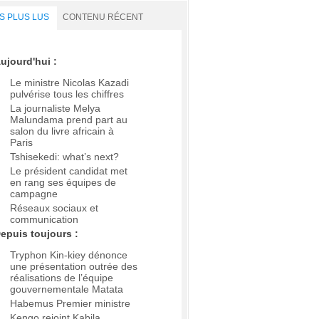
S PLUS LUS
CONTENU RÉCENT
ujourd'hui :
Le ministre Nicolas Kazadi
pulvérise tous les chiffres
La journaliste Melya
Malundama prend part au
salon du livre africain à
Paris
Tshisekedi: what’s next?
Le président candidat met
en rang ses équipes de
campagne
Réseaux sociaux et
communication
epuis toujours :
Tryphon Kin-kiey dénonce
une présentation outrée des
réalisations de l’équipe
gouvernementale Matata
Habemus Premier ministre
Kengo rejoint Kabila