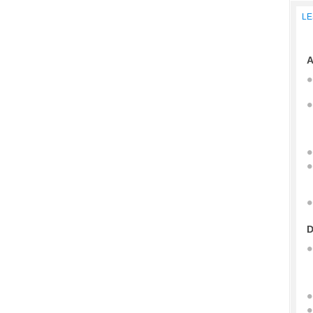
LE
A
D