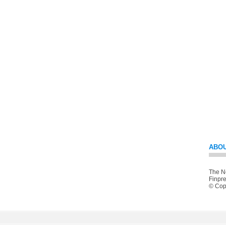
ABOU
The Ne
Finpre
© Copy