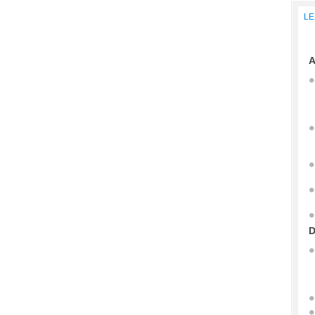
LE
A
D