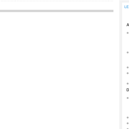
LE
A
D