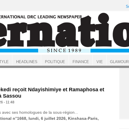
S
TYLE
HEADLINES
POLITIQUE
FINANCE
VIE
GLAMOUR
ekedi reçoit Ndayishimiye et Ramaphosa et
 à Sassou
26 - 11:48
s avec ses homologues de la sous-région...
tional n°1668, lundi, 6 juillet 2026, Kinshasa-Paris,