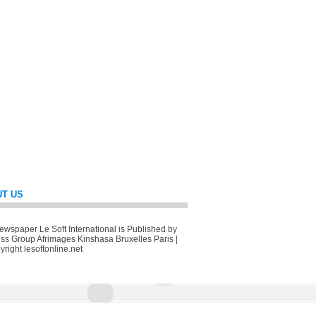
T US
wspaper Le Soft International is Published by
ss Group Afrimages Kinshasa Bruxelles Paris |
right lesoftonline.net