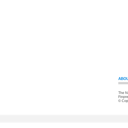
ABOU
The Ne
Finpre
© Copy