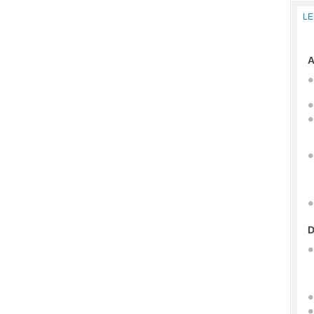
LE
A
D