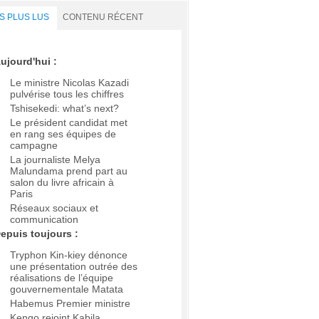
S PLUS LUS
CONTENU RÉCENT
ujourd'hui :
Le ministre Nicolas Kazadi
pulvérise tous les chiffres
Tshisekedi: what’s next?
Le président candidat met
en rang ses équipes de
campagne
La journaliste Melya
Malundama prend part au
salon du livre africain à
Paris
Réseaux sociaux et
communication
epuis toujours :
Tryphon Kin-kiey dénonce
une présentation outrée des
réalisations de l’équipe
gouvernementale Matata
Habemus Premier ministre
Kengo rejoint Kabila