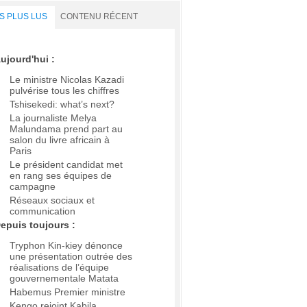
S PLUS LUS
CONTENU RÉCENT
ujourd'hui :
Le ministre Nicolas Kazadi
pulvérise tous les chiffres
Tshisekedi: what’s next?
La journaliste Melya
Malundama prend part au
salon du livre africain à
Paris
Le président candidat met
en rang ses équipes de
campagne
Réseaux sociaux et
communication
epuis toujours :
Tryphon Kin-kiey dénonce
une présentation outrée des
réalisations de l’équipe
gouvernementale Matata
Habemus Premier ministre
Kengo rejoint Kabila