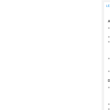
LE
A
D