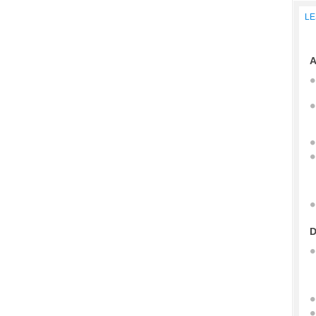
LE
A
D