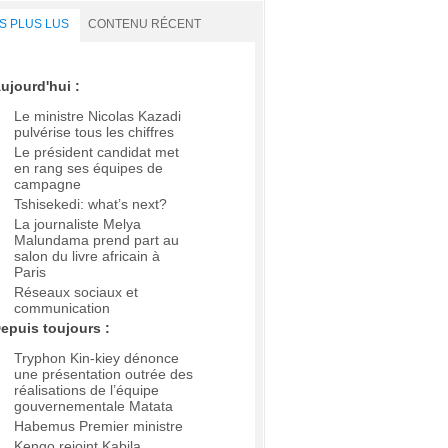
S PLUS LUS
CONTENU RÉCENT
ujourd'hui :
Le ministre Nicolas Kazadi
pulvérise tous les chiffres
Le président candidat met
en rang ses équipes de
campagne
Tshisekedi: what’s next?
La journaliste Melya
Malundama prend part au
salon du livre africain à
Paris
Réseaux sociaux et
communication
epuis toujours :
Tryphon Kin-kiey dénonce
une présentation outrée des
réalisations de l’équipe
gouvernementale Matata
Habemus Premier ministre
Kengo rejoint Kabila