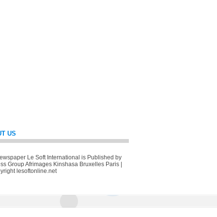
T US
wspaper Le Soft International is Published by
ss Group Afrimages Kinshasa Bruxelles Paris |
right lesoftonline.net