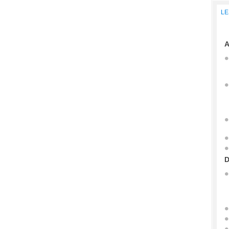
LE
A
D