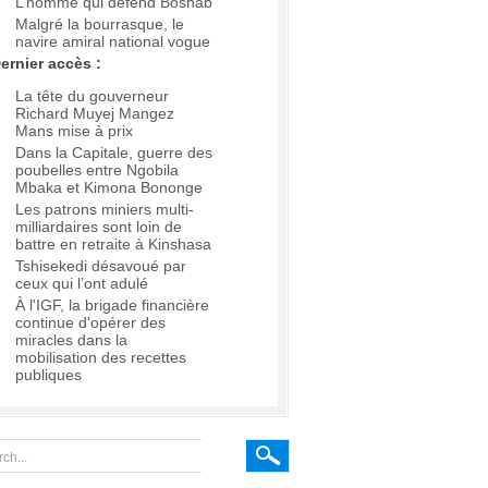
L’homme qui défend Boshab
Malgré la bourrasque, le
navire amiral national vogue
ernier accès :
La tête du gouverneur
Richard Muyej Mangez
Mans mise à prix
Dans la Capitale, guerre des
poubelles entre Ngobila
Mbaka et Kimona Bononge
Les patrons miniers multi-
milliardaires sont loin de
battre en retraite à Kinshasa
Tshisekedi désavoué par
ceux qui l’ont adulé
À l'IGF, la brigade financière
continue d'opérer des
miracles dans la
mobilisation des recettes
publiques