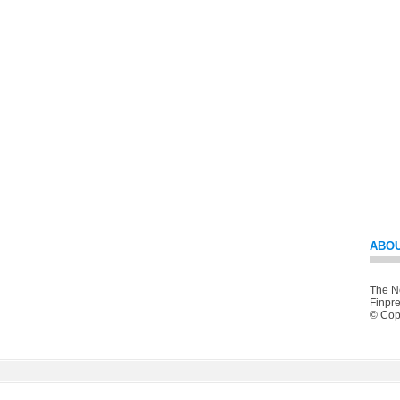
ABOU
The Ne
Finpre
© Copy