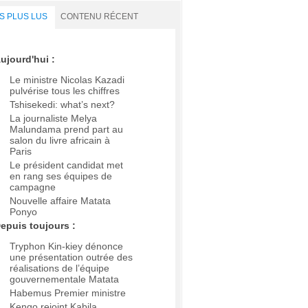
S PLUS LUS
CONTENU RÉCENT
ujourd'hui :
Le ministre Nicolas Kazadi
pulvérise tous les chiffres
Tshisekedi: what’s next?
La journaliste Melya
Malundama prend part au
salon du livre africain à
Paris
Le président candidat met
en rang ses équipes de
campagne
Nouvelle affaire Matata
Ponyo
epuis toujours :
Tryphon Kin-kiey dénonce
une présentation outrée des
réalisations de l’équipe
gouvernementale Matata
Habemus Premier ministre
Kengo rejoint Kabila