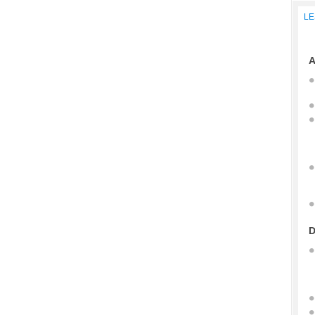
LE
A
D