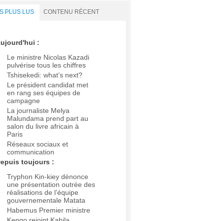
S PLUS LUS
CONTENU RÉCENT
ujourd'hui :
Le ministre Nicolas Kazadi
pulvérise tous les chiffres
Tshisekedi: what’s next?
Le président candidat met
en rang ses équipes de
campagne
La journaliste Melya
Malundama prend part au
salon du livre africain à
Paris
Réseaux sociaux et
communication
epuis toujours :
Tryphon Kin-kiey dénonce
une présentation outrée des
réalisations de l’équipe
gouvernementale Matata
Habemus Premier ministre
Kengo rejoint Kabila