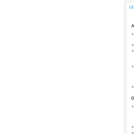
LE
A
D